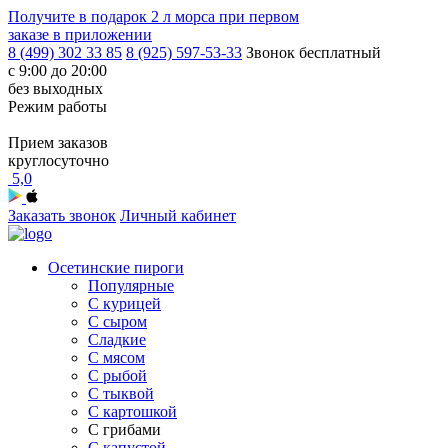
Получите в подарок
2 л морса
при первом
заказе в приложении
8 (499) 302 33 85
8 (925) 597-53-33
Звонок бесплатный
с 9:00 до 20:00
без выходных
Режим работы
Прием заказов
круглосуточно
5,0
Заказать звонок
Личный кабинет
Осетинские пироги
Популярные
С курицей
С сыром
Сладкие
С мясом
С рыбой
С тыквой
С картошкой
С грибами
С капустой