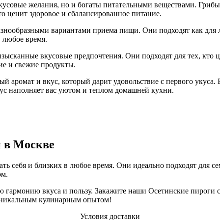
вкусовые желания, но и богаты питательными веществами. Гриб
о ценит здоровое и сбалансированное питание.
знообразными вариантами приема пищи. Они подходят как для ле
 любое время.
зысканные вкусовые предпочтения. Они подходят для тех, кто ц
ие и свежие продукты.
ый аромат и вкус, который дарит удовольствие с первого укуса
кус наполняет вас уютом и теплом домашней кухни.
и в Москве
ь себя и близких в любое время. Они идеально подходят для сем
ом.
ю гармонию вкуса и пользу. Закажите наши Осетинские пироги с
 уникальным кулинарным опытом!
Условия доставки