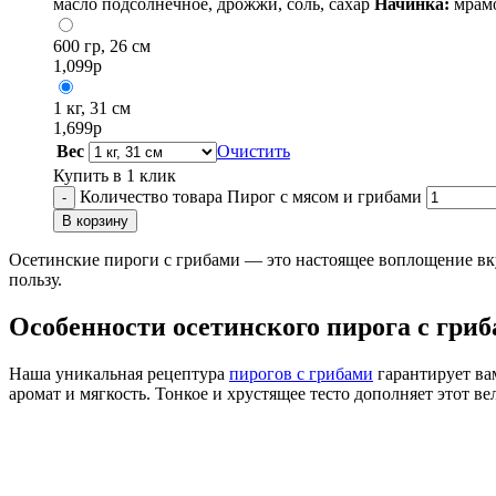
масло подсолнечное, дрожжи, соль, сахар
Начинка:
мрамо
600 гр, 26 см
1,099
р
1 кг, 31 см
1,699
р
Вес
Очистить
Купить в 1 клик
Количество товара Пирог с мясом и грибами
-
В корзину
Осетинские пироги с грибами — это настоящее воплощение вку
пользу.
Особенности осетинского пирога с гри
Наша уникальная рецептура
пирогов с грибами
гарантирует ва
аромат и мягкость. Тонкое и хрустящее тесто дополняет этот 