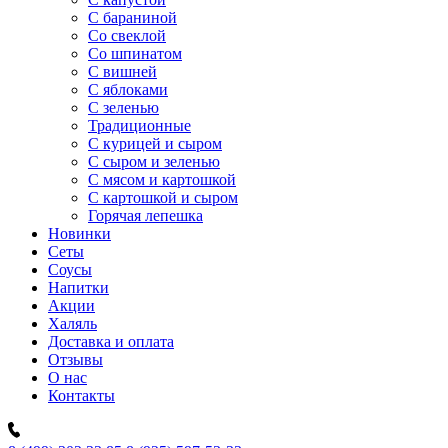
C бараниной
Со свеклой
Со шпинатом
С вишней
С яблоками
С зеленью
Традиционные
С курицей и сыром
С сыром и зеленью
С мясом и картошкой
С картошкой и сыром
Горячая лепешка
Новинки
Сеты
Соусы
Напитки
Акции
Халяль
Доставка и оплата
Отзывы
О нас
Контакты