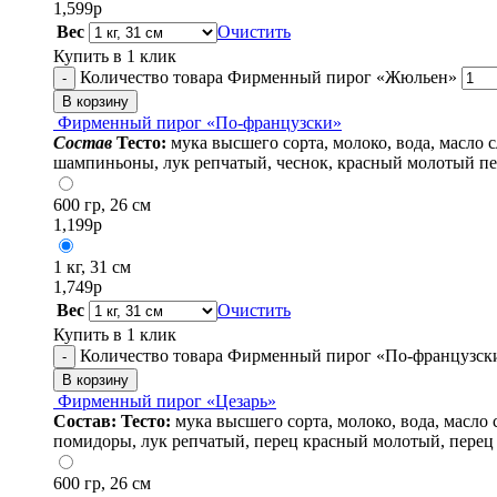
1,599
р
Вес
Очистить
Купить в 1 клик
Количество товара Фирменный пирог «Жюльен»
-
В корзину
Фирменный пирог «По-французски»
Cостав
Тесто:
мука высшего сорта, молоко, вода, масло 
шампиньоны, лук репчатый, чеснок, красный молотый пер
600 гр, 26 см
1,199
р
1 кг, 31 см
1,749
р
Вес
Очистить
Купить в 1 клик
Количество товара Фирменный пирог «По-французск
-
В корзину
Фирменный пирог «Цезарь»
Состав:
Тесто:
мука высшего сорта, молоко, вода, масло 
помидоры, лук репчатый, перец красный молотый, перец
600 гр, 26 см