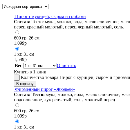
Пирог с курицей, сыром и грибами
Состав:
Тесто: мука, молоко, вода, масло сливочное, ма
перец красный молотый, перец черный молотый, соль.
600 гр, 26 см
1,099
р
1 кг, 31 см
1,549
р
Вес
Очистить
Купить в 1 клик
Количество товара Пирог с курицей, сыром и грибам
-
В корзину
Фирменный пирог «Жюльен»
Состав:
Тесто:
мука, молоко, вода, масло сливочное, мас
подсолнечное, лук репчатый, соль, молотый перец.
600 гр, 26 см
1,099
р
1 кг, 31 см