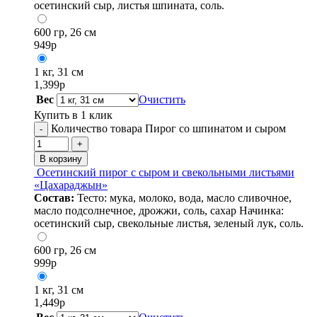
осетинский сыр, листья шпината, соль.
600 гр, 26 см
949
р
1 кг, 31 см
1,399
р
Вес
Очистить
Купить в 1 клик
Количество товара Пирог со шпинатом и сыром
-
+
В корзину
Осетинский пирог с сыром и свекольными листьями
«Цахараджын»
Состав:
Тесто: мука, молоко, вода, масло сливочное,
масло подсолнечное, дрожжи, соль, сахар Начинка:
осетинский сыр, свекольные листья, зеленый лук, соль.
600 гр, 26 см
999
р
1 кг, 31 см
1,449
р