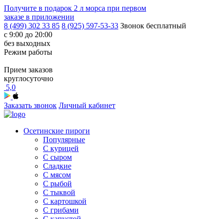
Получите в подарок
2 л морса
при первом
заказе в приложении
8 (499) 302 33 85
8 (925) 597-53-33
Звонок бесплатный
с 9:00 до 20:00
без выходных
Режим работы
Прием заказов
круглосуточно
5,0
Заказать звонок
Личный кабинет
Осетинские пироги
Популярные
С курицей
С сыром
Сладкие
С мясом
С рыбой
С тыквой
С картошкой
С грибами
С капустой