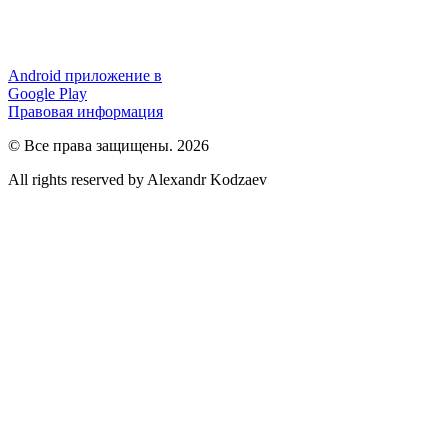
Android приложение в
Google Play
Правовая информация
© Все права защищены. 2026
All rights reserved by Alexandr Kodzaev
Разработка
и
продвижение
сайта
SEO
Lebedev