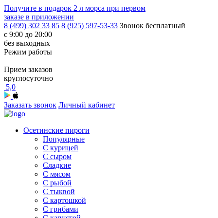
Получите в подарок
2 л морса
при первом
заказе в приложении
8 (499) 302 33 85
8 (925) 597-53-33
Звонок бесплатный
с 9:00 до 20:00
без выходных
Режим работы
Прием заказов
круглосуточно
5,0
Заказать звонок
Личный кабинет
Осетинские пироги
Популярные
С курицей
С сыром
Сладкие
С мясом
С рыбой
С тыквой
С картошкой
С грибами
С капустой