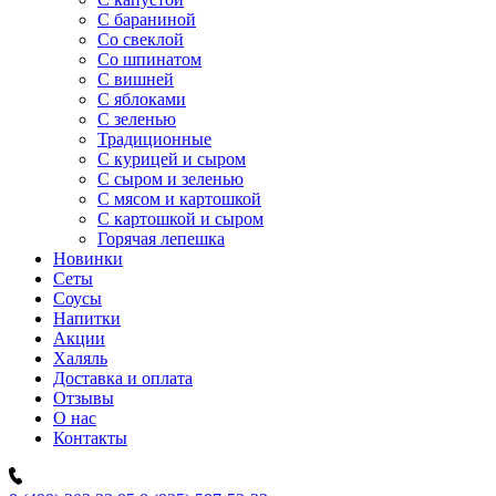
C бараниной
Со свеклой
Со шпинатом
С вишней
С яблоками
С зеленью
Традиционные
С курицей и сыром
С сыром и зеленью
С мясом и картошкой
С картошкой и сыром
Горячая лепешка
Новинки
Сеты
Соусы
Напитки
Акции
Халяль
Доставка и оплата
Отзывы
О нас
Контакты