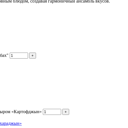
овным блюдом, создавая гармоничный ансамбль вкусов.
бах"
+
 сыром «Картофджын»
+
ахараджын»