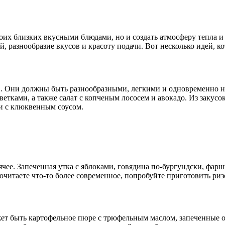
их близких вкусными блюдами, но и создать атмосферу тепла и у
й, разнообразие вкусов и красоту подачи. Вот несколько идей, 
ов. Они должны быть разнообразными, легкими и одновременно
еветками, а также салат с копченым лососем и авокадо. Из закус
ни с клюквенным соусом.
рячее. Запеченная утка с яблоками, говядина по-бургундски, ф
читаете что-то более современное, попробуйте приготовить риз
т быть картофельное пюре с трюфельным маслом, запеченные ов