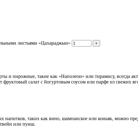
кольными листьями «Цахараджын»
+
орты и пирожные, такие как «Наполеон» или тирамису, всегда а
дет фруктовый салат с йогуртовым соусом или парфе из свежих яг
 напитков, таких как вино, шампанское или коньяк, можно пр
нтвейн или пунш.