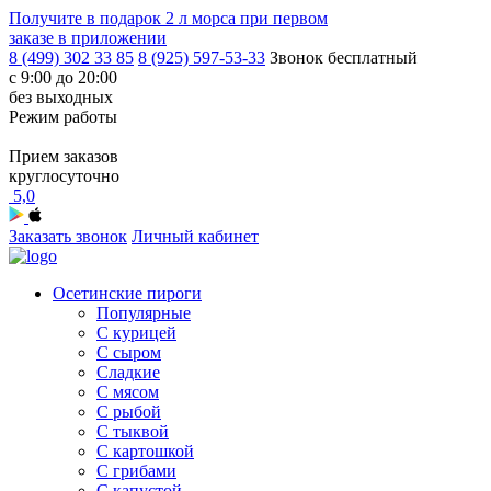
Получите в подарок
2 л морса
при первом
заказе в приложении
8 (499) 302 33 85
8 (925) 597-53-33
Звонок бесплатный
с 9:00 до 20:00
без выходных
Режим работы
Прием заказов
круглосуточно
5,0
Заказать звонок
Личный кабинет
Осетинские пироги
Популярные
С курицей
С сыром
Сладкие
С мясом
С рыбой
С тыквой
С картошкой
С грибами
С капустой