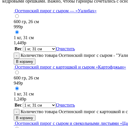
кедровыми орешками. Важно, чтобы гарниры сочетались с осн
Осетинский пирог с сыром — «Уалибах»
600 гр, 26 см
999
р
1 кг, 31 см
1,449
р
Вес
Очистить
Количество товара Осетинский пирог с сыром - "Уали
-
В корзину
Осетинский пирог с картошкой и сыром «Картофджын»
600 гр, 26 см
949
р
1 кг, 31 см
1,249
р
Вес
Очистить
Количество товара Осетинский пирог с картошкой и
-
В корзину
Осетинский пирог с сыром и свекольными листьями «Ц