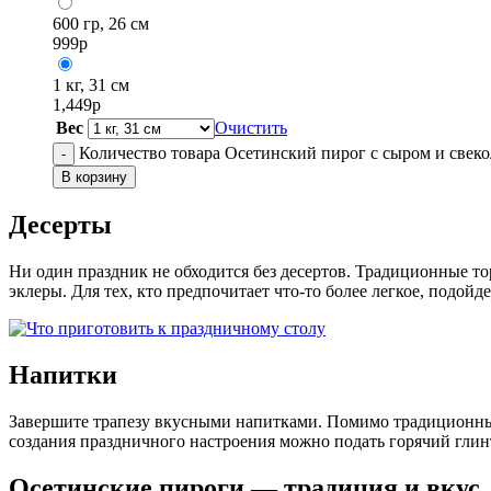
600 гр, 26 см
999
р
1 кг, 31 см
1,449
р
Вес
Очистить
Количество товара Осетинский пирог с сыром и све
-
В корзину
Десерты
Ни один праздник не обходится без десертов. Традиционные т
эклеры. Для тех, кто предпочитает что-то более легкое, подой
Напитки
Завершите трапезу вкусными напитками. Помимо традиционных
создания праздничного настроения можно подать горячий гли
Осетинские пироги — традиция и вкус