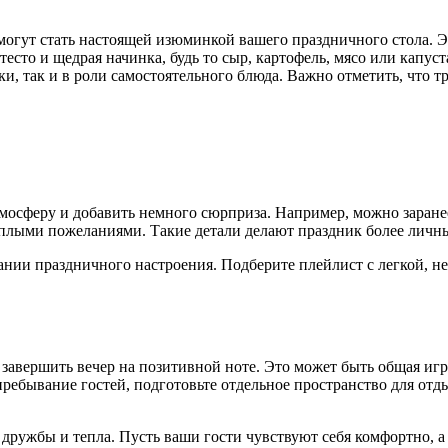
могут стать настоящей изюминкой вашего праздничного стола. Э
тесто и щедрая начинка, будь то сыр, картофель, мясо или капу
ски, так и в роли самостоятельного блюда. Важно отметить, что 
тмосферу и добавить немного сюрприза. Например, можно заране
еплыми пожеланиями. Такие детали делают праздник более лич
нии праздничного настроения. Подберите плейлист с легкой, н
к завершить вечер на позитивной ноте. Это может быть общая иг
пребывание гостей, подготовьте отдельное пространство для отды
 дружбы и тепла. Пусть ваши гости чувствуют себя комфортно, 