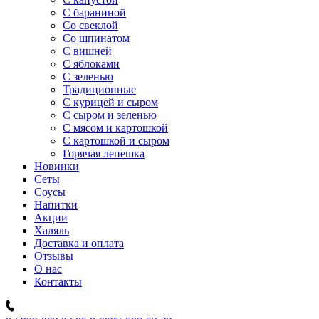
C бараниной
Со свеклой
Со шпинатом
С вишней
С яблоками
С зеленью
Традиционные
С курицей и сыром
С сыром и зеленью
С мясом и картошкой
С картошкой и сыром
Горячая лепешка
Новинки
Сеты
Соусы
Напитки
Акции
Халяль
Доставка и оплата
Отзывы
О нас
Контакты