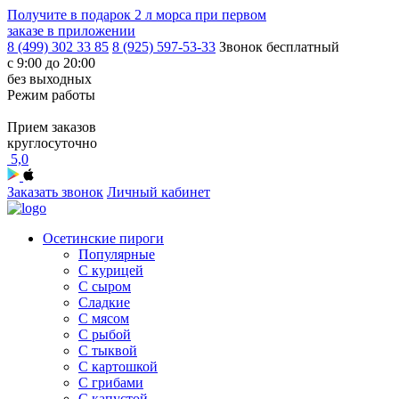
Получите в подарок
2 л морса
при первом
заказе в приложении
8 (499) 302 33 85
8 (925) 597-53-33
Звонок бесплатный
с 9:00 до 20:00
без выходных
Режим работы
Прием заказов
круглосуточно
5,0
Заказать звонок
Личный кабинет
Осетинские пироги
Популярные
С курицей
С сыром
Сладкие
С мясом
С рыбой
С тыквой
С картошкой
С грибами
С капустой