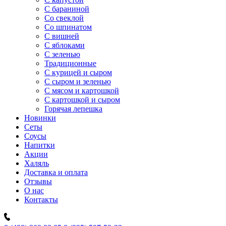
C бараниной
Со свеклой
Со шпинатом
С вишней
С яблоками
С зеленью
Традиционные
С курицей и сыром
С сыром и зеленью
С мясом и картошкой
С картошкой и сыром
Горячая лепешка
Новинки
Сеты
Соусы
Напитки
Акции
Халяль
Доставка и оплата
Отзывы
О нас
Контакты