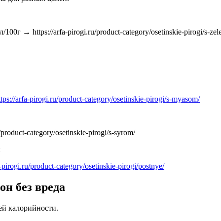
→ https://arfa-pirogi.ru/product-category/osetinskie-pirogi/s-zele
ttps://arfa-pirogi.ru/product-category/osetinskie-pirogi/s-myasom/
roduct-category/osetinskie-pirogi/s-syrom/
:
a-pirogi.ru/product-category/osetinskie-pirogi/postnye/
он без вреда
щей калорийности.