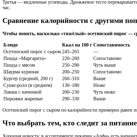
Третья — медленные углеводы. Дрожжевое тесто переваривается
час.
Сравнение калорийности с другими п
Чтобы понять, насколько «тяжёлый» осетинский пирог — ср
Блюдо
Ккал на 100 г
Сопоставимость
Осетинский пирог с сыром
245–265
—
Пицца «Маргарита»
220–260
Сопоставимо
Пицца с мясом
250–290
Чуть выше
Шаурма куриная
200–250
Сопоставимо
Бургер (средний, 200 г)
260–310
Выше
Суши-ролл (в среднем)
130–180
Ниже
Лаваш с начинкой
200–230
Чуть ниже
Пирожки жареные
290–330
Выше
Осетинский пирог с сыром по калорийности примерно равен пи
Что выбрать тем, кто следит за питани
Хорошая новость: в ассортименте пекарни «Арфа» есть вариант