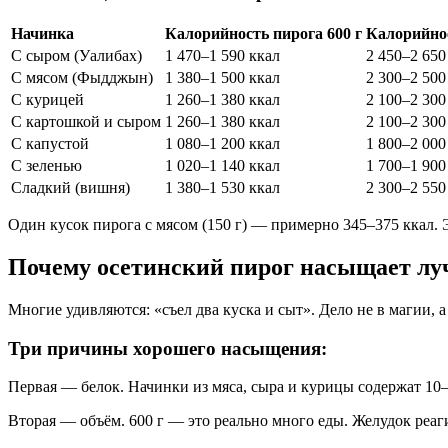
Начинка
Калорийность пирога 600 г
Калорийнос
С сыром (Уалибах)
1 470–1 590 ккал
2 450–2 650
С мясом (Фыдджын)
1 380–1 500 ккал
2 300–2 500
С курицей
1 260–1 380 ккал
2 100–2 300
С картошкой и сыром
1 260–1 380 ккал
2 100–2 300
С капустой
1 080–1 200 ккал
1 800–2 000
С зеленью
1 020–1 140 ккал
1 700–1 900
Сладкий (вишня)
1 380–1 530 ккал
2 300–2 550
Один кусок пирога с мясом (150 г) — примерно 345–375 ккал. Э
Почему осетинский пирог насыщает лу
Многие удивляются: «съел два куска и сыт». Дело не в магии, а 
Три причины хорошего насыщения:
Первая — белок. Начинки из мяса, сыра и курицы содержат 10–
Вторая — объём. 600 г — это реально много еды. Желудок реаг