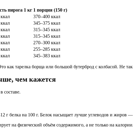
ть пирога 1 кг
1 порция (150 г)
 ккал
370–400 ккал
 ккал
345–375 ккал
 ккал
315–345 ккал
 ккал
315–345 ккал
 ккал
270–300 ккал
 ккал
255–285 ккал
 ккал
345–383 ккал
то как тарелка борща или большой бутерброд с колбасой. Не так
чше, чем кажется
в составе.
12 г белка на 100 г. Белок насыщает лучше углеводов и жиров —
ирует на физический объём содержимого, а не только на калории