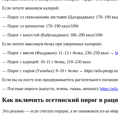
Если хотите минимум калорий:
— Пирог со свекольными листьями (Цахараджын): 170–190 ккал/100г 
— Пирог со шпинатом: 170–190 ккал/100г
— Пирог с капустой (Кабускаджын): 180–200 ккал/100г
Если хотите максимум белка при умеренных калориях:
— Пирог с мясом (Фыдджын): 11–12 г белка, 230–250 ккал →
h
— Пирог с курицей: 10–11 г белка, 210–230 ккал
— Пирог с сыром (Уалибах): 9–10 г белка → https://arfa-pirogi.ru/p
Если вы на посту или придерживаетесь растительного питания
— Постные пироги (капуста, зелень, тыква, шпинат):
https://arf
Как включить осетинский пирог в раци
Это реально — если считать порции, а не паниковать из-за об