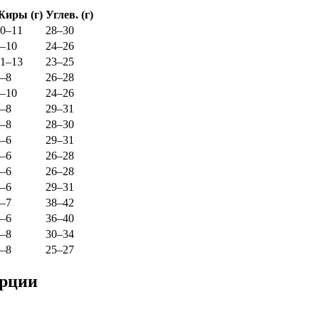
Жиры (г)
Углев. (г)
0–11
28–30
–10
24–26
1–13
23–25
–8
26–28
–10
24–26
–8
29–31
–8
28–30
–6
29–31
–6
26–28
–6
26–28
–6
29–31
–7
38–42
–6
36–40
–8
30–34
–8
25–27
орции