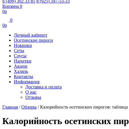
8 (499) 302 33 85
8 (925) 597-53-33
Корзина
0
0
р
0
0
р
Личный кабинет
Осетинские пироги
Новинки
Сеты
Соусы
Напитки
Акции
Халяль
Контакты
Информация
Доставка и оплата
О нас
Отзывы
Главная
/
Обзоры
/
Калорийность осетинских пирогов: таблица
Калорийность осетинских пир