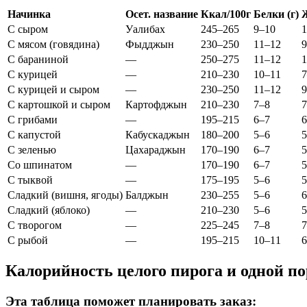
Начинка
Осет. название
Ккал/100г
Белки (г)
С сыром
Уалибах
245–265
9–10
1
С мясом (говядина)
Фыдджын
230–250
11–12
9
С бараниной
—
250–275
11–12
1
С курицей
—
210–230
10–11
7
С курицей и сыром
—
230–250
11–12
9
С картошкой и сыром
Картофджын
210–230
7–8
7
С грибами
—
195–215
6–7
6
С капустой
Кабускаджын
180–200
5–6
5
С зеленью
Цахараджын
170–190
6–7
5
Со шпинатом
—
170–190
6–7
5
С тыквой
—
175–195
5–6
5
Сладкий (вишня, ягоды)
Балджын
230–255
5–6
6
Сладкий (яблоко)
—
210–230
5–6
5
С творогом
—
225–245
7–8
7
С рыбой
—
195–215
10–11
6
Калорийность целого пирога и одной п
Эта таблица поможет планировать заказ: