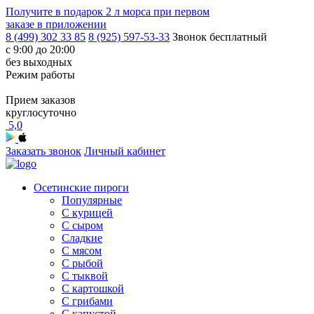
Получите в подарок
2 л морса
при первом
заказе в приложении
8 (499) 302 33 85
8 (925) 597-53-33
Звонок бесплатный
с 9:00 до 20:00
без выходных
Режим работы
Прием заказов
круглосуточно
5,0
Заказать звонок
Личный кабинет
Осетинские пироги
Популярные
С курицей
С сыром
Сладкие
С мясом
С рыбой
С тыквой
С картошкой
С грибами
С капустой