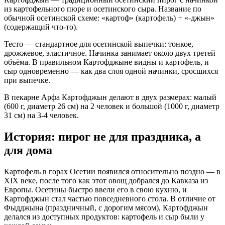
из картофельного пюре и осетинского сыра. Название по
обычной осетинской схеме: «картоф» (картофель) + «-джын»
(содержащий что-то).
Тесто — стандартное для осетинской выпечки: тонкое,
дрожжевое, эластичное. Начинка занимает около двух третей
объёма. В правильном Картофджыне видны и картофель, и
сыр одновременно — как два слоя одной начинки, сросшихся
при выпечке.
В пекарне Арфа Картофджын делают в двух размерах: малый
(600 г, диаметр 26 см) на 2 человек и большой (1000 г, диаметр
31 см) на 3-4 человек.
История: пирог не для праздника, а
для дома
Картофель в горах Осетии появился относительно поздно — в
XIX веке, после того как этот овощ добрался до Кавказа из
Европы. Осетины быстро ввели его в свою кухню, и
Картофджын стал частью повседневного стола. В отличие от
Фыдджына (праздничный, с дорогим мясом), Картофджын
делался из доступных продуктов: картофель и сыр были у