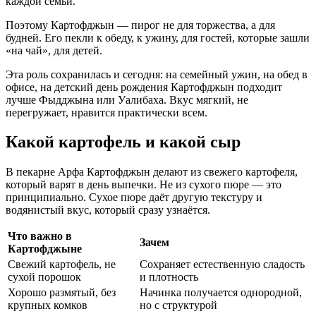
каждой семьи.
Поэтому Картофджын — пирог не для торжества, а для
будней. Его пекли к обеду, к ужину, для гостей, которые зашли
«на чай», для детей.
Эта роль сохранилась и сегодня: на семейный ужин, на обед в
офисе, на детский день рождения Картофджын подходит
лучше Фыдджына или Уалибаха. Вкус мягкий, не
перегружает, нравится практически всем.
Какой картофель и какой сыр
В пекарне Арфа Картофджын делают из свежего картофеля,
который варят в день выпечки. Не из сухого пюре — это
принципиально. Сухое пюре даёт другую текстуру и
водянистый вкус, который сразу узнаётся.
Что важно в
Зачем
Картофджыне
Свежий картофель, не
Сохраняет естественную сладость
сухой порошок
и плотность
Хорошо размятый, без
Начинка получается однородной,
крупных комков
но с структурой