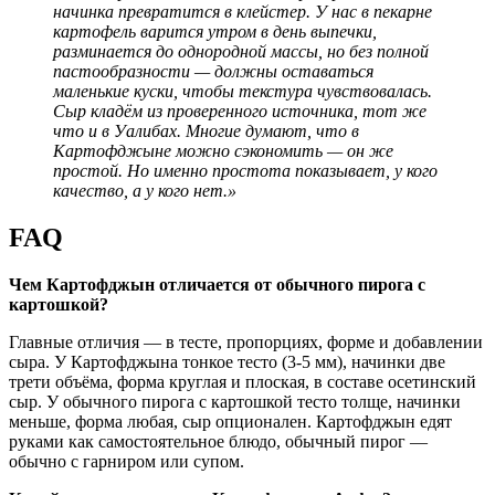
начинка превратится в клейстер. У нас в пекарне
картофель варится утром в день выпечки,
разминается до однородной массы, но без полной
пастообразности — должны оставаться
маленькие куски, чтобы текстура чувствовалась.
Сыр кладём из проверенного источника, тот же
что и в Уалибах. Многие думают, что в
Картофджыне можно сэкономить — он же
простой. Но именно простота показывает, у кого
качество, а у кого нет.»
FAQ
Чем Картофджын отличается от обычного пирога с
картошкой?
Главные отличия — в тесте, пропорциях, форме и добавлении
сыра. У Картофджына тонкое тесто (3-5 мм), начинки две
трети объёма, форма круглая и плоская, в составе осетинский
сыр. У обычного пирога с картошкой тесто толще, начинки
меньше, форма любая, сыр опционален. Картофджын едят
руками как самостоятельное блюдо, обычный пирог —
обычно с гарниром или супом.