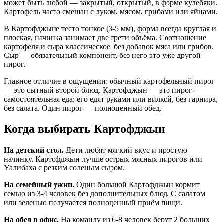
может быть любой — закрытый, открытый, в форме кулебяки.
Картофель часто смешан с луком, мясом, грибами или яйцами.
В Картофджыне тесто тонкое (3-5 мм), форма всегда круглая и
плоская, начинка занимает две трети объёма. Соотношение
картофеля и сыра классическое, без добавок мяса или грибов.
Сыр — обязательный компонент, без него это уже другой
пирог.
Главное отличие в ощущении: обычный картофельный пирог
— это сытный второй блюд. Картофджын — это пирог-
самостоятельная еда: его едят руками или вилкой, без гарнира,
без салата. Один пирог — полноценный обед.
Когда выбирать Картофджын
На детский стол.
Дети любят мягкий вкус и простую
начинку. Картофджын лучше острых мясных пирогов или
Уалибаха с резким соленым сыром.
На семейный ужин.
Один большой Картофджын кормит
семью из 3-4 человек без дополнительных блюд. С салатом
или зеленью получается полноценный приём пищи.
На обед в офис.
На команду из 6-8 человек берут 2 больших