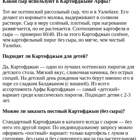
Какой сыр используют в Картофджыне Арфы?
Тот же осетинский рассольный сыр, что и в Уалибахе. Его
делают из коровьего молока, выдерживают в соляном
растворе. Сыр в меру солёный, плотный, при нагревании
размягчается, но не растекается. Соотношение картофеля и
сыра — примерно 60/40. Из-за этого Картофджын солёнее,
чем картофельный пирог без сыра, но мягче, чем чистый
Уалибах.
Подходит ли Картофджын для детей?
Да, Картофджын — один из лучших осетинских пирогов для
детского стола. Мягкий вкус, сливочная начинка, без острых
специй. На детский день рождения часто берут именно его в
паре со сладким Балджыном (с вишней). Из всего
ассортимента Арфы Картофджын — самый «детский»
вариант среди классических пирогов. Подходит детям с 2-3
лет.
Можно ли заказать постный Картофджын (без сыра)?
Стандартный Картофджын в каталоге всегда с сыром — без
него это другой пирог. По индивидуальному запросу можно
оформить «постный» вариант: только картофель с луком и
специями, без сыра и без сливочного масла (на растительном).