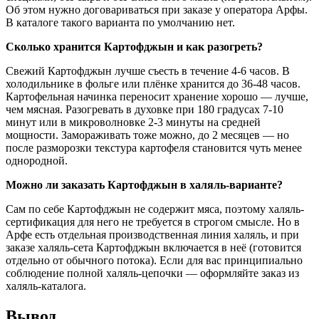
Об этом нужно договариваться при заказе у оператора Арфы.
В каталоге такого варианта по умолчанию нет.
Сколько хранится Картофджын и как разогреть?
Свежий Картофджын лучше съесть в течение 4-6 часов. В
холодильнике в фольге или плёнке хранится до 36-48 часов.
Картофельная начинка переносит хранение хорошо — лучше,
чем мясная. Разогревать в духовке при 180 градусах 7-10
минут или в микроволновке 2-3 минуты на средней
мощности. Замораживать тоже можно, до 2 месяцев — но
после разморозки текстура картофеля становится чуть менее
однородной.
Можно ли заказать Картофджын в халяль-варианте?
Сам по себе Картофджын не содержит мяса, поэтому халяль-
сертификация для него не требуется в строгом смысле. Но в
Арфе есть отдельная производственная линия халяль, и при
заказе халяль-сета Картофджын включается в неё (готовится
отдельно от обычного потока). Если для вас принципиально
соблюдение полной халяль-цепочки — оформляйте заказ из
халяль-каталога.
Вывод