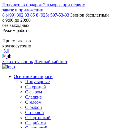
Получите в подарок
2 л морса
при первом
заказе в приложении
8 (499) 302 33 85
8 (925) 597-53-33
Звонок бесплатный
с 9:00 до 20:00
без выходных
Режим работы
Прием заказов
круглосуточно
5,0
Заказать звонок
Личный кабинет
Осетинские пироги
Популярные
С курицей
С сыром
Сладкие
С мясом
С рыбой
С тыквой
С картошкой
С грибами
С капустой