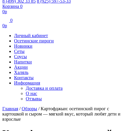
8 (499) 302 33 85
8 (925) 597-53-33
Корзина
0
0
р
0
0
р
Личный кабинет
Осетинские пироги
Новинки
Сеты
Соусы
Напитки
Акции
Халяль
Контакты
Информация
Доставка и оплата
О нас
Отзывы
Главная
/
Обзоры
/
Картофджын: осетинский пирог с
картошкой и сыром — мягкий вкус, который любят дети и
взрослые