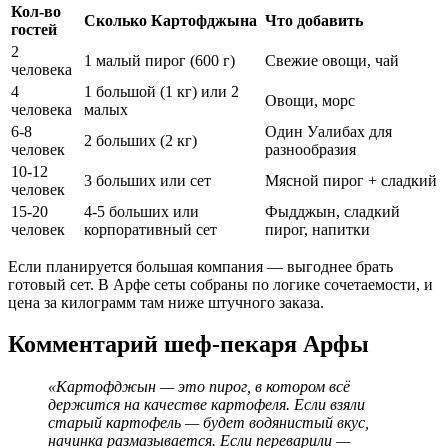
Кол-во
Сколько Картофджына
Что добавить
гостей
2
1 малый пирог (600 г)
Свежие овощи, чай
человека
4
1 большой (1 кг) или 2
Овощи, морс
человека
малых
6-8
Один Уалибах для
2 больших (2 кг)
человек
разнообразия
10-12
3 больших или сет
Мясной пирог + сладкий
человек
15-20
4-5 больших или
Фыдджын, сладкий
человек
корпоративный сет
пирог, напитки
Если планируется большая компания — выгоднее брать
готовый сет. В Арфе сеты собраны по логике сочетаемости, и
цена за килограмм там ниже штучного заказа.
Комментарий шеф-пекаря Арфы
«Картофджын — это пирог, в котором всё
держится на качестве картофеля. Если взяли
старый картофель — будет водянистый вкус,
начинка размазывается. Если переварили —