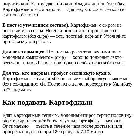
пирога: один Картофджын и один Фыдджын или Уалибах.
Картофджын в этом наборе — для тех, кто хочет лёгкого и
сытного без мяса.
В пост (с уточнением состава).
Картофджын с сыром не
постный из-за сыра. Но если попросить пирог только с
картофелем (без сыра) — есть постный вариант. Уточняйте
при заказе у оператора.
Для вегетарианцев.
Полностью растительная начинка с
молочным компонентом (сыр) — хорошо подходит лакто-
вегетарианцам. Для веганов нужна особая версия без сыра.
Для тех, кто впервые пробует осетинскую кухню.
Картофджын — самый «безопасный» выбор: вкус знакомый,
без неожиданностей. После него легче переходить к Уалибаху
и Фыдджыну.
Как подавать Картофджын
Едят Картофджын тёплым. Холодный пирог теряет половину
вкуса: сыр перестаёт быть тягучим, картофель — мягким.
Оптимально — съесть в течение часа после доставки или
прогреть в духовке при 180 градусах 7-10 минут.