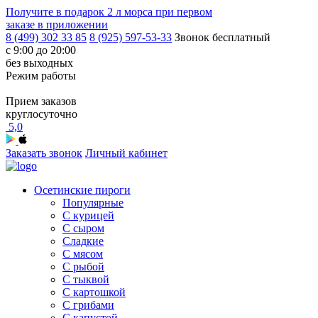
Получите в подарок
2 л морса
при первом
заказе в приложении
8 (499) 302 33 85
8 (925) 597-53-33
Звонок бесплатный
с 9:00 до 20:00
без выходных
Режим работы
Прием заказов
круглосуточно
5,0
Заказать звонок
Личный кабинет
Осетинские пироги
Популярные
С курицей
С сыром
Сладкие
С мясом
С рыбой
С тыквой
С картошкой
С грибами
С капустой