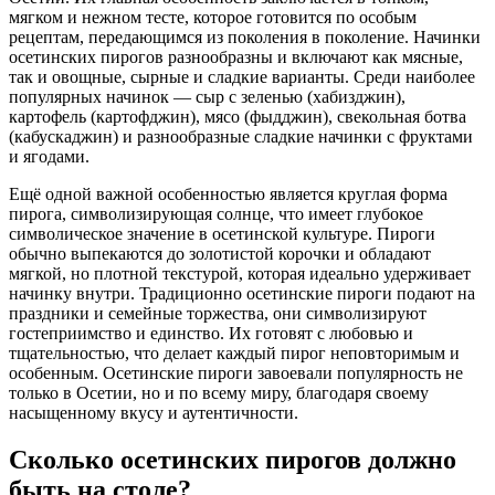
мягком и нежном тесте, которое готовится по особым
рецептам, передающимся из поколения в поколение. Начинки
осетинских пирогов разнообразны и включают как мясные,
так и овощные, сырные и сладкие варианты. Среди наиболее
популярных начинок — сыр с зеленью (хабизджин),
картофель (картофджин), мясо (фыдджин), свекольная ботва
(кабускаджин) и разнообразные сладкие начинки с фруктами
и ягодами.
Ещё одной важной особенностью является круглая форма
пирога, символизирующая солнце, что имеет глубокое
символическое значение в осетинской культуре. Пироги
обычно выпекаются до золотистой корочки и обладают
мягкой, но плотной текстурой, которая идеально удерживает
начинку внутри. Традиционно осетинские пироги подают на
праздники и семейные торжества, они символизируют
гостеприимство и единство. Их готовят с любовью и
тщательностью, что делает каждый пирог неповторимым и
особенным. Осетинские пироги завоевали популярность не
только в Осетии, но и по всему миру, благодаря своему
насыщенному вкусу и аутентичности.
Сколько осетинских пирогов должно
быть на столе?