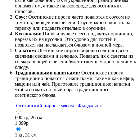
быть как обычной, так и украшенной традиционным
орнаментом, а также на сковороде для осетинских
пирогов.
Соус:
Осетинские пироги часто подаются с соусом из
томатов, овощей или зелени. Соус можно наливать на
тарелку или подавать отдельно в соуснике.
Кусочками:
Пироги лучше всего подавать порционно,
нарезав их на кусочки. Это удобно для гостей и
позволяет им наслаждаться блюдом в полной мере.
Салатом:
Осетинские пироги хорошо сочетаются со
свежими овощами и зеленью. Подавать их с салатом из
свежих овощей и зелени будет отличным дополнением к
блюду.
Традиционными напитками:
Осетинские пироги
традиционно подаются с напитками, такими как кефир,
мацони или чай. Приготовьте традиционные напитки,
чтобы создать полный образ традиционного
осетинского блюда.
Осетинский пирог с мясом «Фыдджын»
600 гр, 26 см
1,099
р
1 кг, 31 см