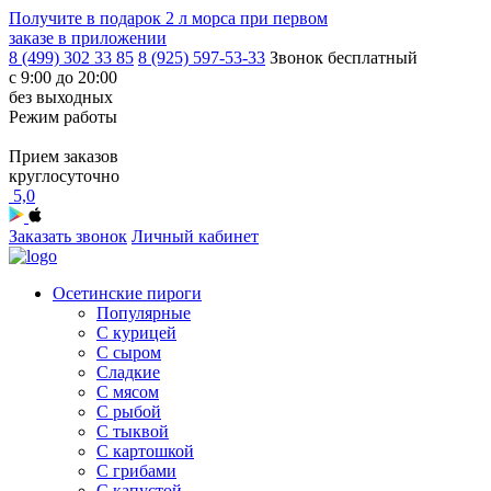
Получите в подарок
2 л морса
при первом
заказе в приложении
8 (499) 302 33 85
8 (925) 597-53-33
Звонок бесплатный
с 9:00 до 20:00
без выходных
Режим работы
Прием заказов
круглосуточно
5,0
Заказать звонок
Личный кабинет
Осетинские пироги
Популярные
С курицей
С сыром
Сладкие
С мясом
С рыбой
С тыквой
С картошкой
С грибами
С капустой