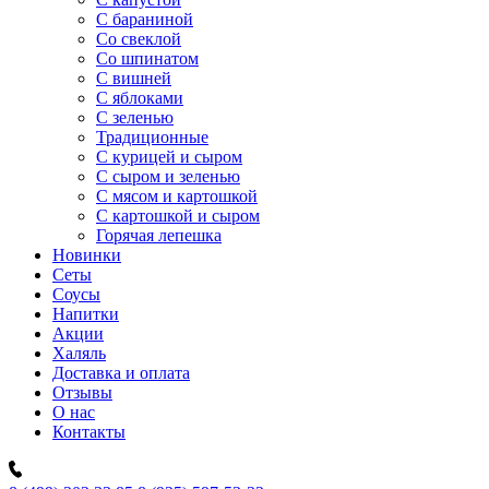
C бараниной
Со свеклой
Со шпинатом
С вишней
С яблоками
С зеленью
Традиционные
С курицей и сыром
С сыром и зеленью
С мясом и картошкой
С картошкой и сыром
Горячая лепешка
Новинки
Сеты
Соусы
Напитки
Акции
Халяль
Доставка и оплата
Отзывы
О нас
Контакты