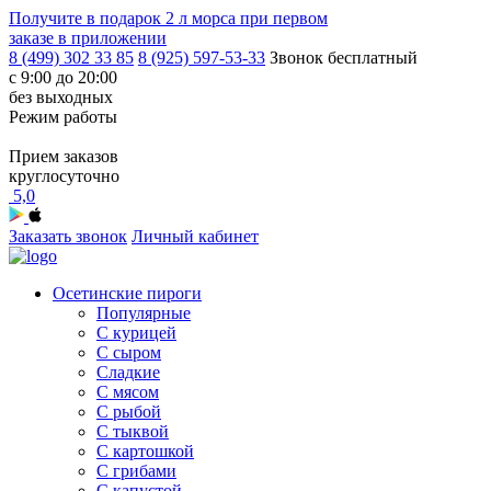
Получите в подарок
2 л морса
при первом
заказе в приложении
8 (499) 302 33 85
8 (925) 597-53-33
Звонок бесплатный
с 9:00 до 20:00
без выходных
Режим работы
Прием заказов
круглосуточно
5,0
Заказать звонок
Личный кабинет
Осетинские пироги
Популярные
С курицей
С сыром
Сладкие
С мясом
С рыбой
С тыквой
С картошкой
С грибами
С капустой