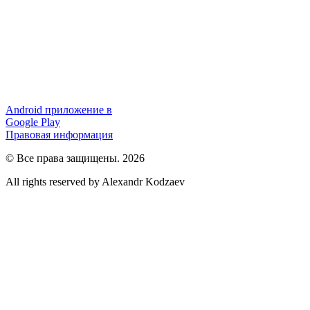
Android приложение в
Google Play
Правовая информация
© Все права защищены. 2026
All rights reserved by Alexandr Kodzaev
Разработка
и
продвижение
сайта
SEO
Lebedev