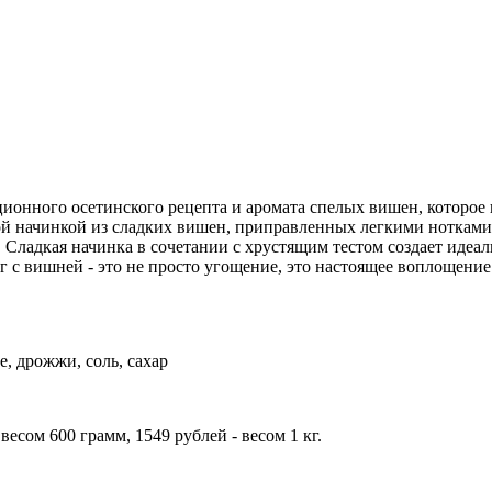
ционного осетинского рецепта и аромата спелых вишен, которое
ной начинкой из сладких вишен, приправленных легкими нотками
 Сладкая начинка в сочетании с хрустящим тестом создает идеа
г с вишней - это не просто угощение, это настоящее воплощение
е, дрожжи, соль, сахар
есом 600 грамм, 1549 рублей - весом 1 кг.