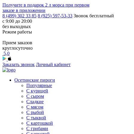
Получите в подарок
2 л морса
при первом
заказе в приложении
8 (499) 302 33 85
8 (925) 597-53-33
Звонок бесплатный
с 9:00 до 20:00
без выходных
Режим работы
Прием заказов
круглосуточно
5,0
Заказать звонок
Личный кабинет
Осетинские пироги
Популярные
С курицей
С сыром
Сладкие
С мясом
С рыбой
С тыквой
С картошкой
С грибами
С капустой