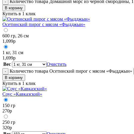
Количество товара Домашний морс из черной смородины, 1
-
В корзину
Купить в 1 клик
Осетинский пирог с мясом «Фыдджын»
600 гр, 26 см
1,099
р
1 кг, 31 см
1,699
р
Вес
Очистить
Количество товара Осетинский пирог с мясом «Фыдджын»
-
В корзину
Купить в 1 клик
Соус «Кавказский»
150 гр
270
р
250 гр
320
р
Вес
Очистить