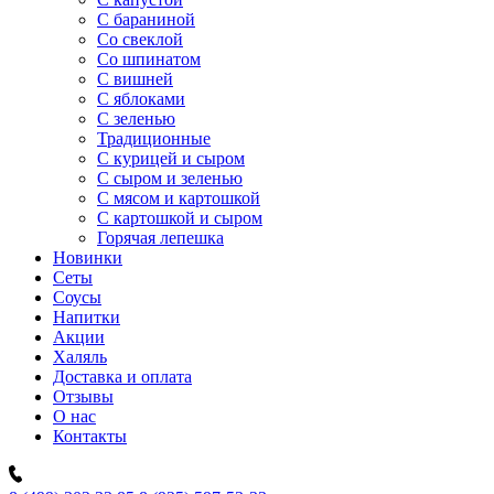
C бараниной
Со свеклой
Со шпинатом
С вишней
С яблоками
С зеленью
Традиционные
С курицей и сыром
С сыром и зеленью
С мясом и картошкой
С картошкой и сыром
Горячая лепешка
Новинки
Сеты
Соусы
Напитки
Акции
Халяль
Доставка и оплата
Отзывы
О нас
Контакты