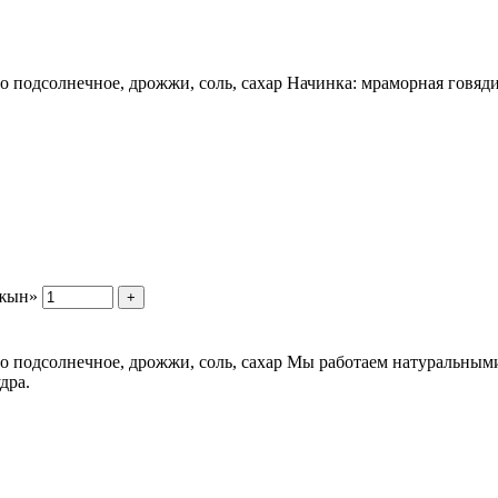
сло подсолнечное, дрожжи, соль, сахар Начинка: мраморная говя
джын»
+
сло подсолнечное, дрожжи, соль, сахар Мы работаем натуральны
дра.