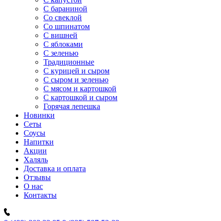
C бараниной
Со свеклой
Со шпинатом
С вишней
С яблоками
С зеленью
Традиционные
С курицей и сыром
С сыром и зеленью
С мясом и картошкой
С картошкой и сыром
Горячая лепешка
Новинки
Сеты
Соусы
Напитки
Акции
Халяль
Доставка и оплата
Отзывы
О нас
Контакты