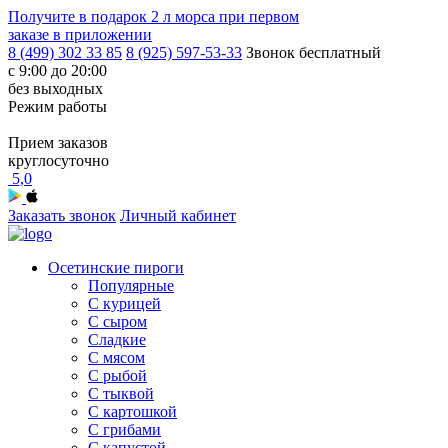
Получите в подарок
2 л морса
при первом
заказе в приложении
8 (499) 302 33 85
8 (925) 597-53-33
Звонок бесплатный
с 9:00 до 20:00
без выходных
Режим работы
Прием заказов
круглосуточно
5,0
Заказать звонок
Личный кабинет
Осетинские пироги
Популярные
С курицей
С сыром
Сладкие
С мясом
С рыбой
С тыквой
С картошкой
С грибами
С капустой