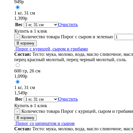
949
р
1 кг, 31 см
1,399
р
Вес
Очистить
Купить в 1 клик
Количество товара Пирог с сыром и зеленью
-
В корзину
Пирог с курицей, сыром и грибами
Состав:
Тесто: мука, молоко, вода, масло сливочное, ма
перец красный молотый, перец черный молотый, соль.
600 гр, 26 см
1,099
р
1 кг, 31 см
1,549
р
Вес
Очистить
Купить в 1 клик
Количество товара Пирог с курицей, сыром и грибам
-
В корзину
Пирог со шпинатом и сыром
Состав:
Тесто: мука, молоко, вода, масло сливочное, мас