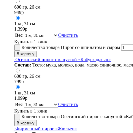
600 гр, 26 см
949
р
1 кг, 31 см
1,399
р
Вес
Очистить
Купить в 1 клик
Количество товара Пирог со шпинатом и сыром
-
В корзину
Осетинский пирог с капустой «Кабускаджын»
Состав:
Тесто: мука, молоко, вода, масло сливочное, ма
600 гр, 26 см
799
р
1 кг, 31 см
1,099
р
Вес
Очистить
Купить в 1 клик
Количество товара Осетинский пирог с капустой «К
-
В корзину
Фирменный пирог «Жюльен»