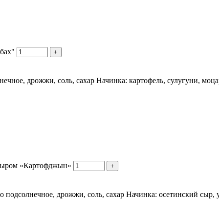
бах"
+
нечное, дрожжи, соль, сахар Начинка: картофель, сулугуни, моца
 сыром «Картофджын»
+
ло подсолнечное, дрожжи, соль, сахар Начинка: осетинский сыр, у