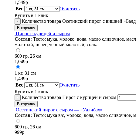
1,549
р
Вес
Очистить
Купить в 1 клик
Количество товара Осетинский пирог с вишней «Бал
-
В корзину
Пирог с курицей и сыром
Состав:
Тесто: мука, молоко, вода, масло сливочное, мас
молотый, перец черный молотый, соль.
600 гр, 26 см
1,049
р
1 кг, 31 см
1,499
р
Вес
Очистить
Купить в 1 клик
Количество товара Пирог с курицей и сыром
-
В корзину
Осетинский пирог с сыром — «Уалибах»
Состав:
Тесто: мука в/с, молоко, вода, масло сливочное,
600 гр, 26 см
999
р