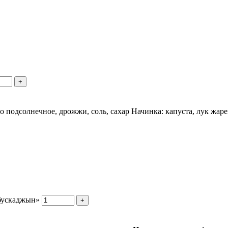
+
сло подсолнечное, дрожжи, соль, сахар Начинка: капуста, лук жа
абускаджын»
+