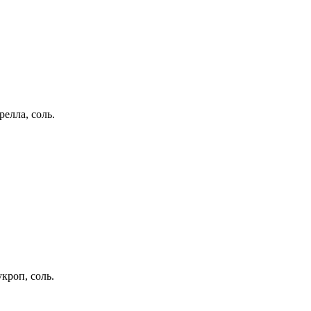
релла, соль.
кроп, соль.