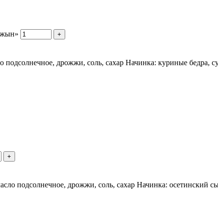
джын»
+
ло подсолнечное, дрожжи, соль, сахар Начинка: куриные бедра, с
+
 масло подсолнечное, дрожжи, соль, сахар Начинка: осетинский сы