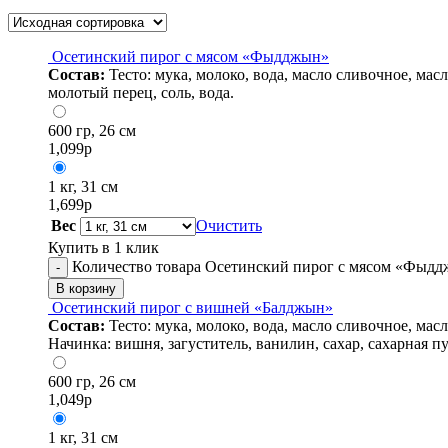
Осетинский пирог с мясом «Фыдджын»
Состав:
Тесто: мука, молоко, вода, масло сливочное, ма
молотый перец, соль, вода.
600 гр, 26 см
1,099
р
1 кг, 31 см
1,699
р
Вес
Очистить
Купить в 1 клик
Количество товара Осетинский пирог с мясом «Фыд
-
В корзину
Осетинский пирог с вишней «Балджын»
Состав:
Тесто: мука, молоко, вода, масло сливочное, ма
Начинка: вишня, загуститель, ванилин, сахар, сахарная пу
600 гр, 26 см
1,049
р
1 кг, 31 см