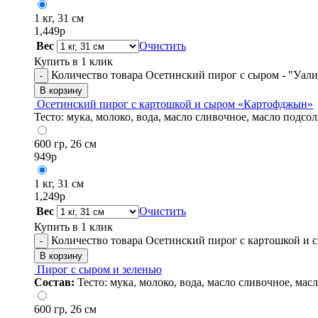
1 кг, 31 см
1,449
р
Вес
Очистить
Купить в 1 клик
Количество товара Осетинский пирог с сыром - "Уали
-
В корзину
Осетинский пирог с картошкой и сыром «Картофджын»
Тесто: мука, молоко, вода, масло сливочное, масло подсол
600 гр, 26 см
949
р
1 кг, 31 см
1,249
р
Вес
Очистить
Купить в 1 клик
Количество товара Осетинский пирог с картошкой и
-
В корзину
Пирог с сыром и зеленью
Состав:
Тесто: мука, молоко, вода, масло сливочное, мас
600 гр, 26 см