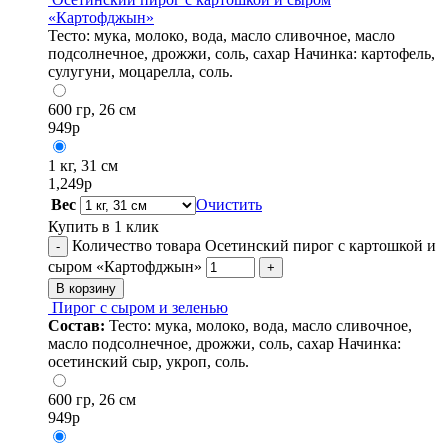
«Картофджын»
Тесто: мука, молоко, вода, масло сливочное, масло
подсолнечное, дрожжи, соль, сахар Начинка: картофель,
сулугуни, моцарелла, соль.
600 гр, 26 см
949
р
1 кг, 31 см
1,249
р
Вес
Очистить
Купить в 1 клик
Количество товара Осетинский пирог с картошкой и
-
сыром «Картофджын»
+
В корзину
Пирог с сыром и зеленью
Состав:
Тесто: мука, молоко, вода, масло сливочное,
масло подсолнечное, дрожжи, соль, сахар Начинка:
осетинский сыр, укроп, соль.
600 гр, 26 см
949
р