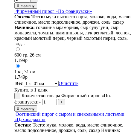
В корзину
Фирменный пирог «По-французски»
Cостав
Тесто:
мука высшего сорта, молоко, вода, масло
сливочное, масло подсолнечное, дрожжи, соль, сахар
Начинка:
говядина мраморная, сыр сулугуни, сыр
моцарелла, томаты, шампиньоны, лук репчатый, чеснок,
красный молотый перец, черный молотый перец, соль,
вода.
600 гр, 26 см
1,199
р
1 кг, 31 см
1,749
р
Вес
Очистить
Купить в 1 клик
Количество товара Фирменный пирог «По-
-
французски»
+
В корзину
Осетинский пирог с сыром и свекольными листьями
«Цахараджын»
Состав:
Тесто: мука, молоко, вода, масло сливочное,
масло подсолнечное, дрожжи, соль, сахар Начинка: