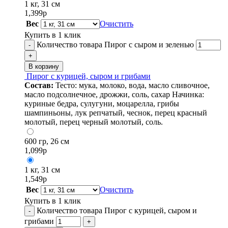
1 кг, 31 см
1,399
р
Вес
Очистить
Купить в 1 клик
Количество товара Пирог с сыром и зеленью
-
+
В корзину
Пирог с курицей, сыром и грибами
Состав:
Тесто: мука, молоко, вода, масло сливочное,
масло подсолнечное, дрожжи, соль, сахар Начинка:
куриные бедра, сулугуни, моцарелла, грибы
шампиньоны, лук репчатый, чеснок, перец красный
молотый, перец черный молотый, соль.
600 гр, 26 см
1,099
р
1 кг, 31 см
1,549
р
Вес
Очистить
Купить в 1 клик
Количество товара Пирог с курицей, сыром и
-
грибами
+