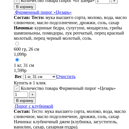
Количество товара Пирог «от Шефа»
-
+
В корзину
Фирменный пирог «Цезарь»
Состав:
Тесто:
мука высшего сорта, молоко, вода, масло
сливочное, масло подсолнечное, дрожжи, соль, сахар
Начинка:
куриные бедра, сулугуни, моцарелла, грибы
шампиньоны, помидоры, лук репчатый, перец красный
молотый, перец черный молотый, соль.
600 гр, 26 см
1,099
р
1 кг, 31 см
1,599
р
Вес
Очистить
Купить в 1 клик
Количество товара Фирменный пирог «Цезарь»
-
+
В корзину
Пирог с клубникой
Состав:
Тесто: мука высшего сорта, молоко, вода, масло
сливочное, масло подсолнечное, дрожжи, соль, сахар
Начинка: клубничный джем (клубника, загуститель,
ванилин, сахар, сахарная пудра).