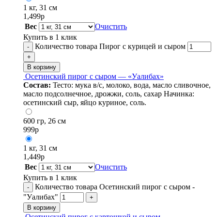
1 кг, 31 см
1,499
р
Вес
Очистить
Купить в 1 клик
Количество товара Пирог с курицей и сыром
-
+
В корзину
Осетинский пирог с сыром — «Уалибах»
Состав:
Тесто: мука в/с, молоко, вода, масло сливочное,
масло подсолнечное, дрожжи, соль, сахар Начинка:
осетинский сыр, яйцо куриное, соль.
600 гр, 26 см
999
р
1 кг, 31 см
1,449
р
Вес
Очистить
Купить в 1 клик
Количество товара Осетинский пирог с сыром -
-
"Уалибах"
+
В корзину
Осетинский пирог с картошкой и сыром