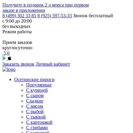
Получите в подарок
2 л морса
при первом
заказе в приложении
8 (499) 302 33 85
8 (925) 597-53-33
Звонок бесплатный
с 9:00 до 20:00
без выходных
Режим работы
Прием заказов
круглосуточно
5,0
Заказать звонок
Личный кабинет
Осетинские пироги
Популярные
С курицей
С сыром
Сладкие
С мясом
С рыбой
С тыквой
С картошкой
С грибами
С капустой