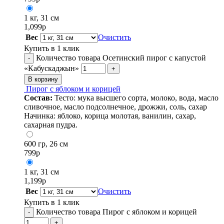
1 кг, 31 см
1,099
р
Вес
Очистить
Купить в 1 клик
Количество товара Осетинский пирог с капустой
-
«Кабускаджын»
+
В корзину
Пирог с яблоком и корицей
Состав:
Тесто: мука высшего сорта, молоко, вода, масло
сливочное, масло подсолнечное, дрожжи, соль, сахар
Начинка: яблоко, корица молотая, ванилин, сахар,
сахарная пудра.
600 гр, 26 см
799
р
1 кг, 31 см
1,199
р
Вес
Очистить
Купить в 1 клик
Количество товара Пирог с яблоком и корицей
-
+