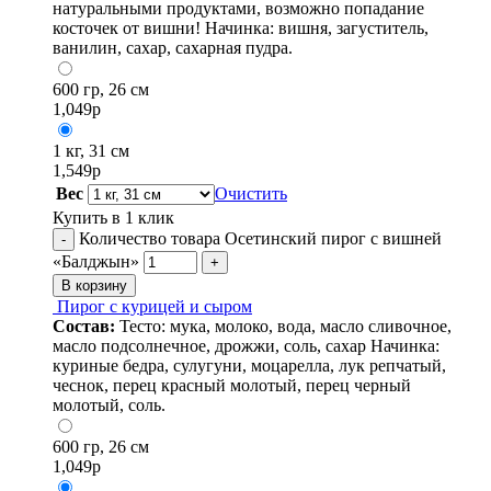
натуральными продуктами, возможно попадание
косточек от вишни! Начинка: вишня, загуститель,
ванилин, сахар, сахарная пудра.
600 гр, 26 см
1,049
р
1 кг, 31 см
1,549
р
Вес
Очистить
Купить в 1 клик
Количество товара Осетинский пирог с вишней
-
«Балджын»
+
В корзину
Пирог с курицей и сыром
Состав:
Тесто: мука, молоко, вода, масло сливочное,
масло подсолнечное, дрожжи, соль, сахар Начинка:
куриные бедра, сулугуни, моцарелла, лук репчатый,
чеснок, перец красный молотый, перец черный
молотый, соль.
600 гр, 26 см
1,049
р