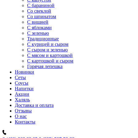
C бараниной
Со свеклой
Со шпинатом
С вишней
С яблоками
С зеленью
Традиционные
С курицей и сыром
С сыром и зеленью
С мясом и картошкой
С картошкой и сыром
Горячая лепешка
Новинки
Сеты
Соусы
Напитки
Акции
Халяль
Доставка и оплата
Отзывы
О нас
Контакты