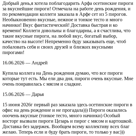
Добрый день,я хотела поблагодарить Арфа осетинские пироги
за вкуснейшие пироги! Отмечала на работе день рождения, и
по рекомендации коллеги заказала в Арфе сет из 5 пирогов.
Необыкновенно вкусные, нежное и тонкое тесто и много
начинки! Вкус фантастический! Доставка быстрая и ко
времени! Коллеги довольны и благодарны, а я счастлива, что
такие вкусные пироги, на любой вкус, богатый выбор,
качество на высоте! Непременно буду заказывать еще, чтоб
побаловать себя и своих друзей и близких вкусными
пирогами!
16.06.2026 — Андрей
Купила коллега на День рождения думаю, что все пироги
которые тут есть. Мы ели два дня, пироги очень вкусные. Мне
очень понравилась с мясом и сладкие.
15.06.2026 — Дарья
15 июня 2026г первый раз заказала здесь осетинские пироги в
офис на день рождение и не прогадала))) Пироги оказались
ооочень вкусные (тонкое тесто, много начинки) Особый
восторг вызвали пироги Цезарь и пирог с мясом и картошкой.
Доставка без задержек. Вообщем всему коллективу всех благ
желаю. Теперь если и буду брать пироги, то только у вас)))