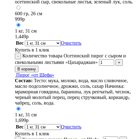
осетинский сыр, свекольные листья, зеленый лук, соль.
600 гр, 26 см
999
р
1 кг, 31 см
1,449
р
Вес
Очистить
Купить в 1 клик
Количество товара Осетинский пирог с сыром и
-
свекольными листьями «Цахараджын»
+
В корзину
Пирог «от Шефа»
Состав:
Тесто: мука, молоко, вода, масло сливочное,
масло подсолнечное, дрожжи, соль, сахар Начинка:
мраморная говядина, баранина, лук репчатый, чеснок,
черный молотый перец, перец стручковый, кориандр,
чабрец, соль, вода.
1 кг, 31 см
1,699
р
Вес
Очистить
Купить в 1 клик