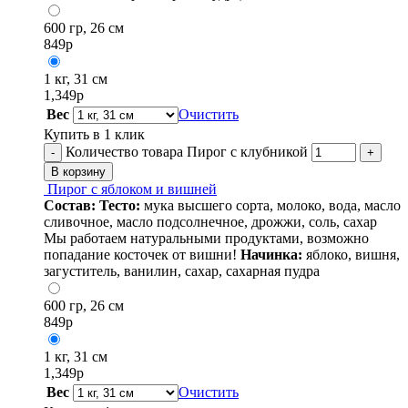
600 гр, 26 см
849
р
1 кг, 31 см
1,349
р
Вес
Очистить
Купить в 1 клик
Количество товара Пирог с клубникой
-
+
В корзину
Пирог с яблоком и вишней
Состав:
Тесто:
мука высшего сорта, молоко, вода, масло
сливочное, масло подсолнечное, дрожжи, соль, сахар
Мы работаем натуральными продуктами, возможно
попадание косточек от вишни!
Начинка:
яблоко, вишня,
загуститель, ванилин, сахар, сахарная пудра
600 гр, 26 см
849
р
1 кг, 31 см
1,349
р
Вес
Очистить