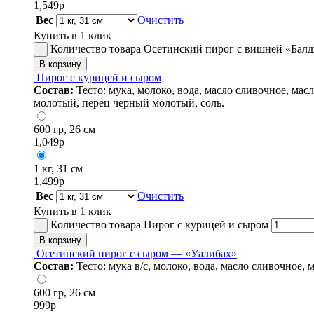
1,549
р
Вес
Очистить
Купить в 1 клик
Количество товара Осетинский пирог с вишней «Бал
-
В корзину
Пирог с курицей и сыром
Состав:
Тесто: мука, молоко, вода, масло сливочное, мас
молотый, перец черный молотый, соль.
600 гр, 26 см
1,049
р
1 кг, 31 см
1,499
р
Вес
Очистить
Купить в 1 клик
Количество товара Пирог с курицей и сыром
-
В корзину
Осетинский пирог с сыром — «Уалибах»
Состав:
Тесто: мука в/с, молоко, вода, масло сливочное,
600 гр, 26 см
999
р