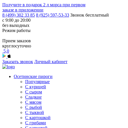
Получите в подарок
2 л морса
при первом
заказе в приложении
8 (499) 302 33 85
8 (925) 597-53-33
Звонок бесплатный
с 9:00 до 20:00
без выходных
Режим работы
Прием заказов
круглосуточно
5,0
Заказать звонок
Личный кабинет
Осетинские пироги
Популярные
С курицей
С сыром
Сладкие
С мясом
С рыбой
С тыквой
С картошкой
С грибами
С капустой