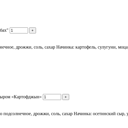
бах"
+
нечное, дрожжи, соль, сахар Начинка: картофель, сулугуни, моца
 сыром «Картофджын»
+
ло подсолнечное, дрожжи, соль, сахар Начинка: осетинский сыр, у