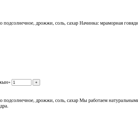
сло подсолнечное, дрожжи, соль, сахар Начинка: мраморная говя
джын»
+
сло подсолнечное, дрожжи, соль, сахар Мы работаем натуральны
дра.