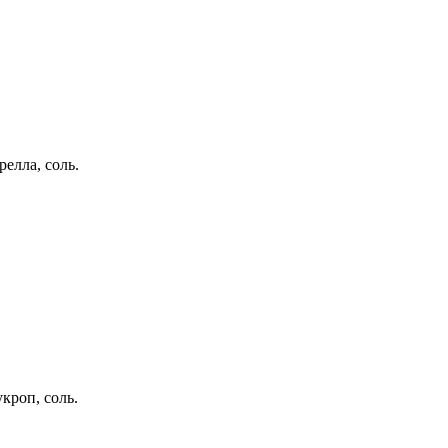
релла, соль.
кроп, соль.