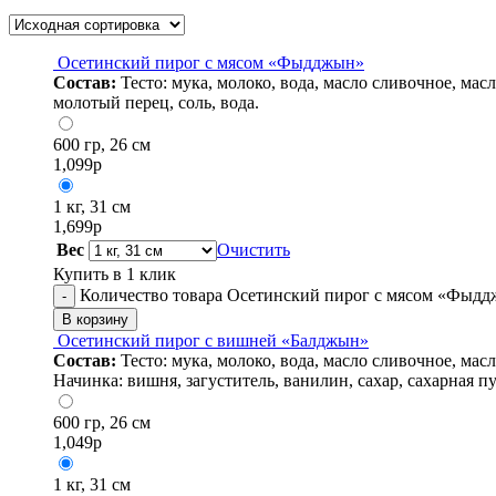
Осетинский пирог с мясом «Фыдджын»
Состав:
Тесто: мука, молоко, вода, масло сливочное, ма
молотый перец, соль, вода.
600 гр, 26 см
1,099
р
1 кг, 31 см
1,699
р
Вес
Очистить
Купить в 1 клик
Количество товара Осетинский пирог с мясом «Фыд
-
В корзину
Осетинский пирог с вишней «Балджын»
Состав:
Тесто: мука, молоко, вода, масло сливочное, ма
Начинка: вишня, загуститель, ванилин, сахар, сахарная пу
600 гр, 26 см
1,049
р
1 кг, 31 см