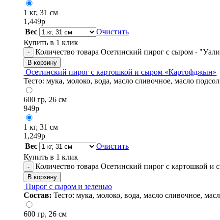
1 кг, 31 см
1,449
р
Вес
Очистить
Купить в 1 клик
Количество товара Осетинский пирог с сыром - "Уали
-
В корзину
Осетинский пирог с картошкой и сыром «Картофджын»
Тесто: мука, молоко, вода, масло сливочное, масло подсол
600 гр, 26 см
949
р
1 кг, 31 см
1,249
р
Вес
Очистить
Купить в 1 клик
Количество товара Осетинский пирог с картошкой и
-
В корзину
Пирог с сыром и зеленью
Состав:
Тесто: мука, молоко, вода, масло сливочное, мас
600 гр, 26 см