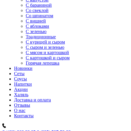
C бараниной
Со свеклой
Со шпинатом
С вишней
С яблоками
С зеленью
Традиционные
С курицей и сыром
С сыром и зеленью
С мясом и картошкой
С картошкой и сыром
Горячая лепешка
Новинки
Сеты
Соусы
Напитки
Акции
Халяль
Доставка и оплата
Отзывы
О нас
Контакты