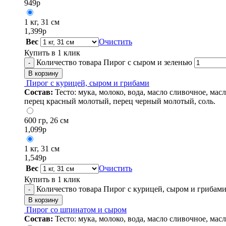
949
р
1 кг, 31 см
1,399
р
Вес
Очистить
Купить в 1 клик
Количество товара Пирог с сыром и зеленью
-
В корзину
Пирог с курицей, сыром и грибами
Состав:
Тесто: мука, молоко, вода, масло сливочное, ма
перец красный молотый, перец черный молотый, соль.
600 гр, 26 см
1,099
р
1 кг, 31 см
1,549
р
Вес
Очистить
Купить в 1 клик
Количество товара Пирог с курицей, сыром и грибам
-
В корзину
Пирог со шпинатом и сыром
Состав:
Тесто: мука, молоко, вода, масло сливочное, мас