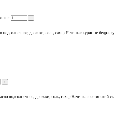
джын»
+
ло подсолнечное, дрожжи, соль, сахар Начинка: куриные бедра, с
+
 масло подсолнечное, дрожжи, соль, сахар Начинка: осетинский сы