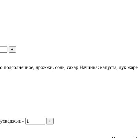
+
сло подсолнечное, дрожжи, соль, сахар Начинка: капуста, лук жа
абускаджын»
+