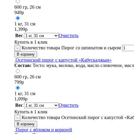
600 гр, 26 см
949
р
1 кг, 31 см
1,399
р
Вес
Очистить
Купить в 1 клик
Количество товара Пирог со шпинатом и сыром
-
В корзину
Осетинский пирог с капустой «Кабускаджын»
Состав:
Тесто: мука, молоко, вода, масло сливочное, ма
600 гр, 26 см
799
р
1 кг, 31 см
1,099
р
Вес
Очистить
Купить в 1 клик
Количество товара Осетинский пирог с капустой «К
-
В корзину
Пирог с яблоком и корицей