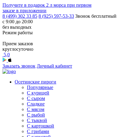
Получите в подарок
2 л морса
при первом
заказе в приложении
8 (499) 302 33 85
8 (925) 597-53-33
Звонок бесплатный
с 9:00 до 20:00
без выходных
Режим работы
Прием заказов
круглосуточно
5,0
Заказать звонок
Личный кабинет
Осетинские пироги
Популярные
С курицей
С сыром
Сладкие
С мясом
С рыбой
С тыквой
С картошкой
С грибами
С капустой