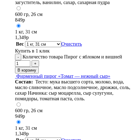
загуститель, ванилин, сахар, сахарная пудра
600 гр, 26 см
849
р
1 кг, 31 см
1,349
р
Вес
Очистить
Купить в 1 клик
Количество товара Пирог с яблоком и вишней
-
+
В корзину
Фирменный пирог «Томат — нежный сыр»
Состав:
Тесто: мука высшего сорта, молоко, вода,
масло сливочное, масло подсолнечное, дрожжи, соль,
сахар Начинка: сыр моцарелла, сыр сулугуни,
помидоры, томатная паста, соль.
600 гр, 26 см
949
р
1 кг, 31 см
1,349
р