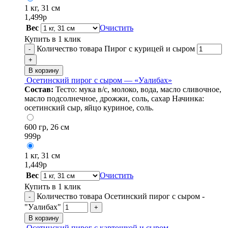
1 кг, 31 см
1,499
р
Вес
Очистить
Купить в 1 клик
Количество товара Пирог с курицей и сыром
-
+
В корзину
Осетинский пирог с сыром — «Уалибах»
Состав:
Тесто: мука в/с, молоко, вода, масло сливочное,
масло подсолнечное, дрожжи, соль, сахар Начинка:
осетинский сыр, яйцо куриное, соль.
600 гр, 26 см
999
р
1 кг, 31 см
1,449
р
Вес
Очистить
Купить в 1 клик
Количество товара Осетинский пирог с сыром -
-
"Уалибах"
+
В корзину
Осетинский пирог с картошкой и сыром