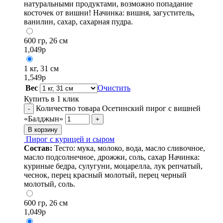
натуральными продуктами, возможно попадание
косточек от вишни! Начинка: вишня, загуститель,
ванилин, сахар, сахарная пудра.
600 гр, 26 см
1,049
р
1 кг, 31 см
1,549
р
Вес
Очистить
Купить в 1 клик
Количество товара Осетинский пирог с вишней
-
«Балджын»
+
В корзину
Пирог с курицей и сыром
Состав:
Тесто: мука, молоко, вода, масло сливочное,
масло подсолнечное, дрожжи, соль, сахар Начинка:
куриные бедра, сулугуни, моцарелла, лук репчатый,
чеснок, перец красный молотый, перец черный
молотый, соль.
600 гр, 26 см
1,049
р