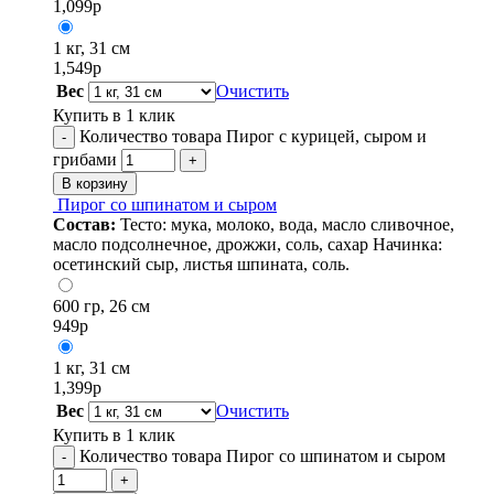
1,099
р
1 кг, 31 см
1,549
р
Вес
Очистить
Купить в 1 клик
Количество товара Пирог с курицей, сыром и
-
грибами
+
В корзину
Пирог со шпинатом и сыром
Состав:
Тесто: мука, молоко, вода, масло сливочное,
масло подсолнечное, дрожжи, соль, сахар Начинка:
осетинский сыр, листья шпината, соль.
600 гр, 26 см
949
р
1 кг, 31 см
1,399
р
Вес
Очистить
Купить в 1 клик
Количество товара Пирог со шпинатом и сыром
-
+