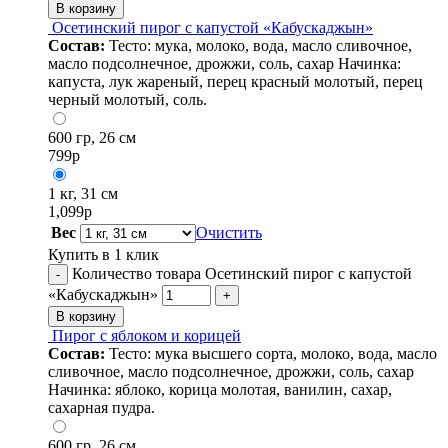
В корзину
Осетинский пирог с капустой «Кабускаджын»
Состав:
Тесто: мука, молоко, вода, масло сливочное,
масло подсолнечное, дрожжи, соль, сахар Начинка:
капуста, лук жареный, перец красный молотый, перец
черный молотый, соль.
600 гр, 26 см
799
р
1 кг, 31 см
1,099
р
Вес
Очистить
Купить в 1 клик
Количество товара Осетинский пирог с капустой
-
«Кабускаджын»
+
В корзину
Пирог с яблоком и корицей
Состав:
Тесто: мука высшего сорта, молоко, вода, масло
сливочное, масло подсолнечное, дрожжи, соль, сахар
Начинка: яблоко, корица молотая, ванилин, сахар,
сахарная пудра.
600 гр, 26 см