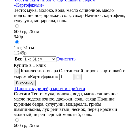
«Картофджын»
Тесто: мука, молоко, вода, масло сливочное, масло
подсолнечное, дрожжи, соль, сахар Начинка: картофель,
сулугуни, моцарелла, соль.
600 гр, 26 см
949
р
1 кг, 31 см
1,249
р
Вес
Очистить
Купить в 1 клик
Количество товара Осетинский пирог с картошкой и
-
сыром «Картофджын»
+
В корзину
Пирог с курицей, сыром и грибами
Состав:
Тесто: мука, молоко, вода, масло сливочное,
масло подсолнечное, дрожжи, соль, сахар Начинка:
куриные бедра, сулугуни, моцарелла, грибы
шампиньоны, лук репчатый, чеснок, перец красный
молотый, перец черный молотый, соль.
600 гр, 26 см