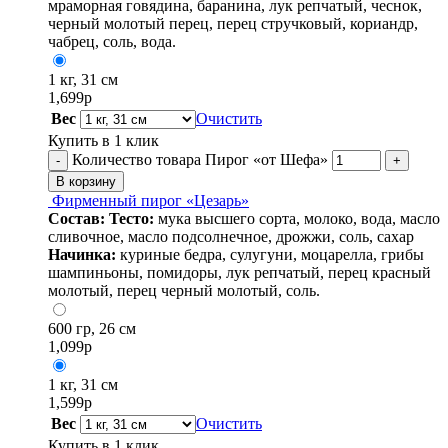
мраморная говядина, баранина, лук репчатый, чеснок,
черный молотый перец, перец стручковый, кориандр,
чабрец, соль, вода.
1 кг, 31 см
1,699
р
Вес
Очистить
Купить в 1 клик
Количество товара Пирог «от Шефа»
-
+
В корзину
Фирменный пирог «Цезарь»
Состав:
Тесто:
мука высшего сорта, молоко, вода, масло
сливочное, масло подсолнечное, дрожжи, соль, сахар
Начинка:
куриные бедра, сулугуни, моцарелла, грибы
шампиньоны, помидоры, лук репчатый, перец красный
молотый, перец черный молотый, соль.
600 гр, 26 см
1,099
р
1 кг, 31 см
1,599
р
Вес
Очистить
Купить в 1 клик