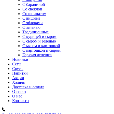
C бараниной
Со свеклой
Со шпинатом
С вишней
С яблоками
С зеленью
Традиционные
С курицей и сыром
С сыром и зеленью
С мясом и картошкой
С картошкой и сыром
Горячая лепешка
Новинки
Сеты
Соусы
Напитки
Акции
Халяль
Доставка и оплата
Отзывы
О нас
Контакты