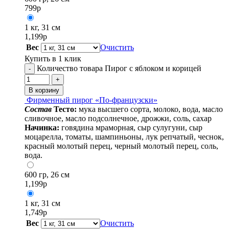
799
р
1 кг, 31 см
1,199
р
Вес
Очистить
Купить в 1 клик
Количество товара Пирог с яблоком и корицей
-
+
В корзину
Фирменный пирог «По-французски»
Cостав
Тесто:
мука высшего сорта, молоко, вода, масло
сливочное, масло подсолнечное, дрожжи, соль, сахар
Начинка:
говядина мраморная, сыр сулугуни, сыр
моцарелла, томаты, шампиньоны, лук репчатый, чеснок,
красный молотый перец, черный молотый перец, соль,
вода.
600 гр, 26 см
1,199
р
1 кг, 31 см
1,749
р
Вес
Очистить