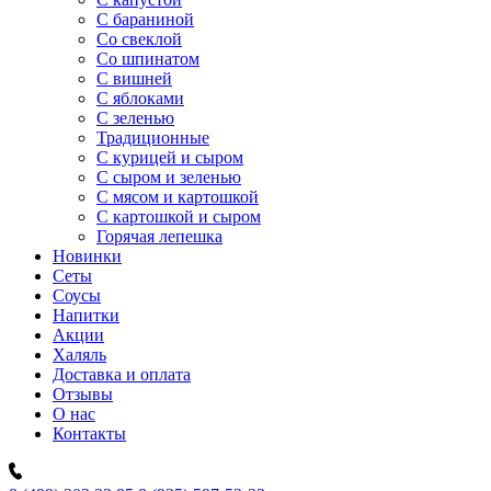
C бараниной
Со свеклой
Со шпинатом
С вишней
С яблоками
С зеленью
Традиционные
С курицей и сыром
С сыром и зеленью
С мясом и картошкой
С картошкой и сыром
Горячая лепешка
Новинки
Сеты
Соусы
Напитки
Акции
Халяль
Доставка и оплата
Отзывы
О нас
Контакты