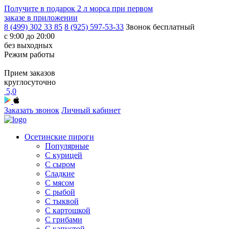
Получите в подарок
2 л морса
при первом
заказе в приложении
8 (499) 302 33 85
8 (925) 597-53-33
Звонок бесплатный
с 9:00 до 20:00
без выходных
Режим работы
Прием заказов
круглосуточно
5,0
Заказать звонок
Личный кабинет
Осетинские пироги
Популярные
С курицей
С сыром
Сладкие
С мясом
С рыбой
С тыквой
С картошкой
С грибами
С капустой