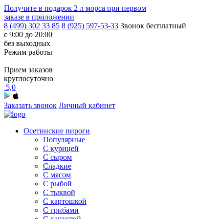
Получите в подарок
2 л морса
при первом
заказе в приложении
8 (499) 302 33 85
8 (925) 597-53-33
Звонок бесплатный
с 9:00 до 20:00
без выходных
Режим работы
Прием заказов
круглосуточно
5,0
Заказать звонок
Личный кабинет
Осетинские пироги
Популярные
С курицей
С сыром
Сладкие
С мясом
С рыбой
С тыквой
С картошкой
С грибами
С капустой