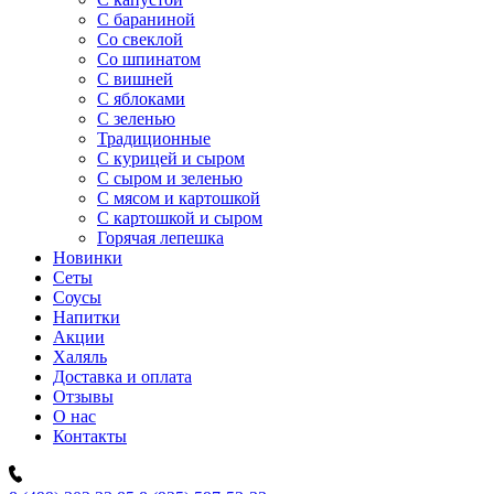
C бараниной
Со свеклой
Со шпинатом
С вишней
С яблоками
С зеленью
Традиционные
С курицей и сыром
С сыром и зеленью
С мясом и картошкой
С картошкой и сыром
Горячая лепешка
Новинки
Сеты
Соусы
Напитки
Акции
Халяль
Доставка и оплата
Отзывы
О нас
Контакты