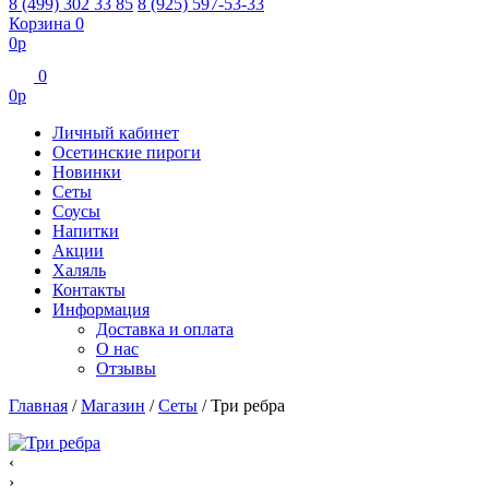
8 (499) 302 33 85
8 (925) 597-53-33
Корзина
0
0
р
0
0
р
Личный кабинет
Осетинские пироги
Новинки
Сеты
Соусы
Напитки
Акции
Халяль
Контакты
Информация
Доставка и оплата
О нас
Отзывы
Главная
/
Магазин
/
Сеты
/
Три ребра
‹
›