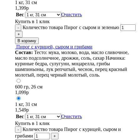
1 кг, 31 см
1,399
р
Вес
Очистить
Купить в 1 клик
Количество товара Пирог с сыром и зеленью
-
+
В корзину
Пирог с курицей, сыром и грибами
Состав:
Тесто: мука, молоко, вода, масло сливочное,
масло подсолнечное, дрожжи, соль, сахар Начинка:
куриные бедра, сулугуни, моцарелла, грибы
шампиньоны, лук репчатый, чеснок, перец красный
молотый, перец черный молотый, соль.
600 гр, 26 см
1,099
р
1 кг, 31 см
1,549
р
Вес
Очистить
Купить в 1 клик
Количество товара Пирог с курицей, сыром и
-
грибами
+