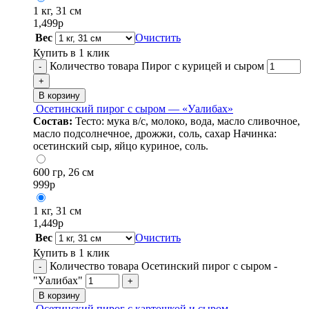
1 кг, 31 см
1,499
р
Вес
Очистить
Купить в 1 клик
Количество товара Пирог с курицей и сыром
-
+
В корзину
Осетинский пирог с сыром — «Уалибах»
Состав:
Тесто: мука в/с, молоко, вода, масло сливочное,
масло подсолнечное, дрожжи, соль, сахар Начинка:
осетинский сыр, яйцо куриное, соль.
600 гр, 26 см
999
р
1 кг, 31 см
1,449
р
Вес
Очистить
Купить в 1 клик
Количество товара Осетинский пирог с сыром -
-
"Уалибах"
+
В корзину
Осетинский пирог с картошкой и сыром