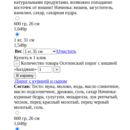
натуральными продуктами, возможно попадание
косточек от вишни! Начинка: вишня, загуститель,
ванилин, сахар, сахарная пудра.
600 гр, 26 см
1,049
р
1 кг, 31 см
1,549
р
Вес
Очистить
Купить в 1 клик
Количество товара Осетинский пирог с вишней
-
«Балджын»
+
В корзину
Пирог с курицей и сыром
Состав:
Тесто: мука, молоко, вода, масло сливочное,
масло подсолнечное, дрожжи, соль, сахар Начинка:
куриные бедра, сулугуни, моцарелла, лук репчатый,
чеснок, перец красный молотый, перец черный
молотый, соль.
600 гр, 26 см
1,049
р