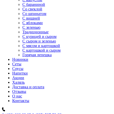
C бараниной
Со свеклой
Со шпинатом
С вишней
С яблоками
С зеленью
Традиционные
С курицей и сыром
С сыром и зеленью
С мясом и картошкой
С картошкой и сыром
Горячая лепешка
Новинки
Сеты
Соусы
Напитки
Акции
Халяль
Доставка и оплата
Отзывы
О нас
Контакты