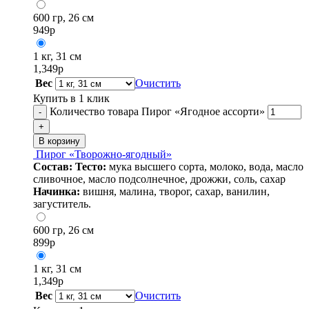
600 гр, 26 см
949
р
1 кг, 31 см
1,349
р
Вес
Очистить
Купить в 1 клик
Количество товара Пирог «Ягодное ассорти»
-
+
В корзину
Пирог «Творожно-ягодный»
Состав:
Тесто:
мука высшего сорта, молоко, вода, масло
сливочное, масло подсолнечное, дрожжи, соль, сахар
Начинка:
вишня, малина, творог, сахар, ванилин,
загуститель.
600 гр, 26 см
899
р
1 кг, 31 см
1,349
р
Вес
Очистить