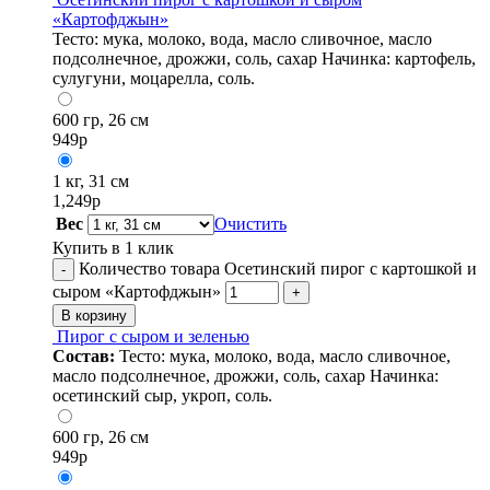
«Картофджын»
Тесто: мука, молоко, вода, масло сливочное, масло
подсолнечное, дрожжи, соль, сахар Начинка: картофель,
сулугуни, моцарелла, соль.
600 гр, 26 см
949
р
1 кг, 31 см
1,249
р
Вес
Очистить
Купить в 1 клик
Количество товара Осетинский пирог с картошкой и
-
сыром «Картофджын»
+
В корзину
Пирог с сыром и зеленью
Состав:
Тесто: мука, молоко, вода, масло сливочное,
масло подсолнечное, дрожжи, соль, сахар Начинка:
осетинский сыр, укроп, соль.
600 гр, 26 см
949
р