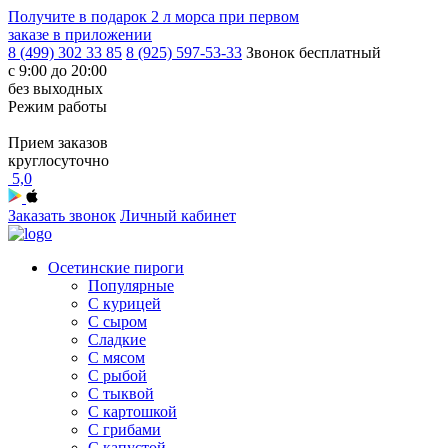
Получите в подарок
2 л морса
при первом
заказе в приложении
8 (499) 302 33 85
8 (925) 597-53-33
Звонок бесплатный
с 9:00 до 20:00
без выходных
Режим работы
Прием заказов
круглосуточно
5,0
Заказать звонок
Личный кабинет
Осетинские пироги
Популярные
С курицей
С сыром
Сладкие
С мясом
С рыбой
С тыквой
С картошкой
С грибами
С капустой