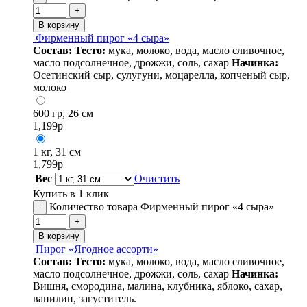
+
В корзину
Фирменный пирог «4 сыра»
Состав:
Тесто:
мука, молоко, вода, масло сливочное,
масло подсолнечное, дрожжи, соль, сахар
Начинка:
Осетинский сыр, сулугуни, моцарелла, копченый сыр,
молоко
600 гр, 26 см
1,199
р
1 кг, 31 см
1,799
р
Вес
Очистить
Купить в 1 клик
Количество товара Фирменный пирог «4 сыра»
-
+
В корзину
Пирог «Ягодное ассорти»
Состав:
Тесто:
мука, молоко, вода, масло сливочное,
масло подсолнечное, дрожжи, соль, сахар
Начинка:
Вишня, смородина, малина, клубника, яблоко, сахар,
ванилин, загуститель.