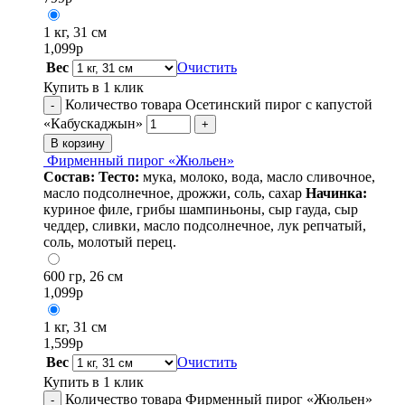
1 кг, 31 см
1,099
р
Вес
Очистить
Купить в 1 клик
Количество товара Осетинский пирог с капустой
-
«Кабускаджын»
+
В корзину
Фирменный пирог «Жюльен»
Состав:
Тесто:
мука, молоко, вода, масло сливочное,
масло подсолнечное, дрожжи, соль, сахар
Начинка:
куриное филе, грибы шампиньоны, сыр гауда, сыр
чеддер, сливки, масло подсолнечное, лук репчатый,
соль, молотый перец.
600 гр, 26 см
1,099
р
1 кг, 31 см
1,599
р
Вес
Очистить
Купить в 1 клик
Количество товара Фирменный пирог «Жюльен»
-