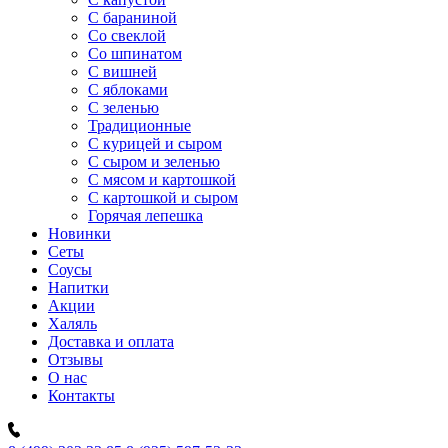
C бараниной
Со свеклой
Со шпинатом
С вишней
С яблоками
С зеленью
Традиционные
С курицей и сыром
С сыром и зеленью
С мясом и картошкой
С картошкой и сыром
Горячая лепешка
Новинки
Сеты
Соусы
Напитки
Акции
Халяль
Доставка и оплата
Отзывы
О нас
Контакты