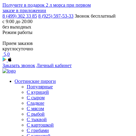
Получите в подарок
2 л морса
при первом
заказе в приложении
8 (499) 302 33 85
8 (925) 597-53-33
Звонок бесплатный
с 9:00 до 20:00
без выходных
Режим работы
Прием заказов
круглосуточно
5,0
Заказать звонок
Личный кабинет
Осетинские пироги
Популярные
С курицей
С сыром
Сладкие
С мясом
С рыбой
С тыквой
С картошкой
С грибами
С капустой