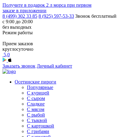
Получите в подарок
2 л морса
при первом
заказе в приложении
8 (499) 302 33 85
8 (925) 597-53-33
Звонок бесплатный
с 9:00 до 20:00
без выходных
Режим работы
Прием заказов
круглосуточно
5,0
Заказать звонок
Личный кабинет
Осетинские пироги
Популярные
С курицей
С сыром
Сладкие
С мясом
С рыбой
С тыквой
С картошкой
С грибами
С капустой