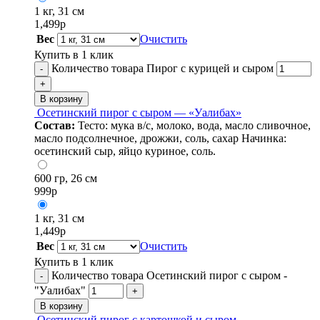
1 кг, 31 см
1,499
р
Вес
Очистить
Купить в 1 клик
Количество товара Пирог с курицей и сыром
-
+
В корзину
Осетинский пирог с сыром — «Уалибах»
Состав:
Тесто: мука в/с, молоко, вода, масло сливочное,
масло подсолнечное, дрожжи, соль, сахар Начинка:
осетинский сыр, яйцо куриное, соль.
600 гр, 26 см
999
р
1 кг, 31 см
1,449
р
Вес
Очистить
Купить в 1 клик
Количество товара Осетинский пирог с сыром -
-
"Уалибах"
+
В корзину
Осетинский пирог с картошкой и сыром