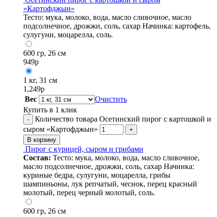
«Картофджын»
Тесто: мука, молоко, вода, масло сливочное, масло
подсолнечное, дрожжи, соль, сахар Начинка: картофель,
сулугуни, моцарелла, соль.
600 гр, 26 см
949
р
1 кг, 31 см
1,249
р
Вес
Очистить
Купить в 1 клик
Количество товара Осетинский пирог с картошкой и
-
сыром «Картофджын»
+
В корзину
Пирог с курицей, сыром и грибами
Состав:
Тесто: мука, молоко, вода, масло сливочное,
масло подсолнечное, дрожжи, соль, сахар Начинка:
куриные бедра, сулугуни, моцарелла, грибы
шампиньоны, лук репчатый, чеснок, перец красный
молотый, перец черный молотый, соль.
600 гр, 26 см