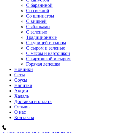
C бараниной
Со свеклой
Со шпинатом
С вишней
С яблоками
С зеленью
Традиционные
С курицей и сыром
С сыром и зеленью
С мясом и картошкой
С картошкой и сыром
Горячая лепешка
Новинки
Сеты
Соусы
Напитки
Акции
Халяль
Доставка и оплата
Отзывы
О нас
Контакты