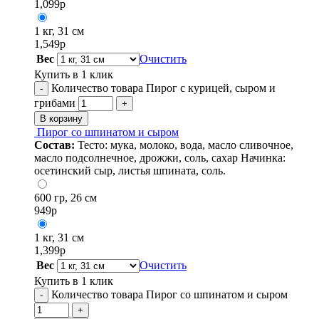
1,099
р
1 кг, 31 см
1,549
р
Вес
Очистить
Купить в 1 клик
Количество товара Пирог с курицей, сыром и
-
грибами
+
В корзину
Пирог со шпинатом и сыром
Состав:
Тесто: мука, молоко, вода, масло сливочное,
масло подсолнечное, дрожжи, соль, сахар Начинка:
осетинский сыр, листья шпината, соль.
600 гр, 26 см
949
р
1 кг, 31 см
1,399
р
Вес
Очистить
Купить в 1 клик
Количество товара Пирог со шпинатом и сыром
-
+