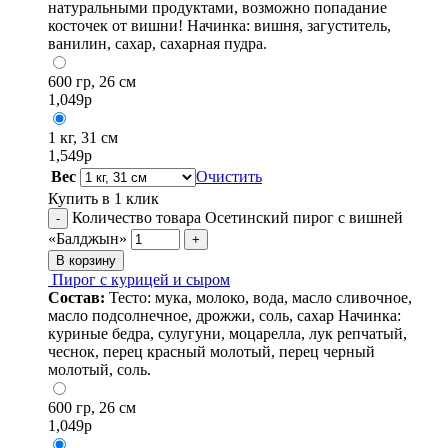
натуральными продуктами, возможно попадание
косточек от вишни! Начинка: вишня, загуститель,
ванилин, сахар, сахарная пудра.
600 гр, 26 см
1,049
р
1 кг, 31 см
1,549
р
Вес
Очистить
Купить в 1 клик
Количество товара Осетинский пирог с вишней
-
«Балджын»
+
В корзину
Пирог с курицей и сыром
Состав:
Тесто: мука, молоко, вода, масло сливочное,
масло подсолнечное, дрожжи, соль, сахар Начинка:
куриные бедра, сулугуни, моцарелла, лук репчатый,
чеснок, перец красный молотый, перец черный
молотый, соль.
600 гр, 26 см
1,049
р