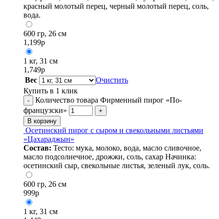
красный молотый перец, черный молотый перец, соль,
вода.
600 гр, 26 см
1,199
р
1 кг, 31 см
1,749
р
Вес
Очистить
Купить в 1 клик
Количество товара Фирменный пирог «По-
-
французски»
+
В корзину
Осетинский пирог с сыром и свекольными листьями
«Цахараджын»
Состав:
Тесто: мука, молоко, вода, масло сливочное,
масло подсолнечное, дрожжи, соль, сахар Начинка:
осетинский сыр, свекольные листья, зеленый лук, соль.
600 гр, 26 см
999
р
1 кг, 31 см