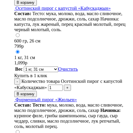
В корзину
Осетинский пирог с капустой «Кабускаджын»
Состав:
Тесто: мука, молоко, вода, масло сливочное,
масло подсолнечное, дрожжи, соль, сахар Начинка:
капуста, лук жареный, перец красный молотый, перец
черный молотый, соль.
600 гр, 26 см
799
р
1 кг, 31 см
1,099
р
Вес
Очистить
Купить в 1 клик
Количество товара Осетинский пирог с капустой
-
«Кабускаджын»
+
В корзину
Фирменный пирог «Жюльен»
Состав:
Тесто:
мука, молоко, вода, масло сливочное,
масло подсолнечное, дрожжи, соль, сахар
Начинка:
куриное филе, грибы шампиньоны, сыр гауда, сыр
чеддер, сливки, масло подсолнечное, лук репчатый,
соль, молотый перец.