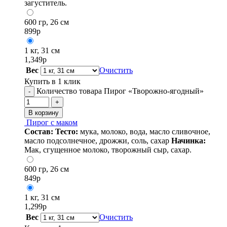
загуститель.
600 гр, 26 см
899
р
1 кг, 31 см
1,349
р
Вес
Очистить
Купить в 1 клик
Количество товара Пирог «Творожно-ягодный»
-
+
В корзину
Пирог с маком
Состав:
Тесто:
мука, молоко, вода, масло сливочное,
масло подсолнечное, дрожжи, соль, сахар
Начинка:
Мак, сгущенное молоко, творожный сыр, сахар.
600 гр, 26 см
849
р
1 кг, 31 см
1,299
р
Вес
Очистить