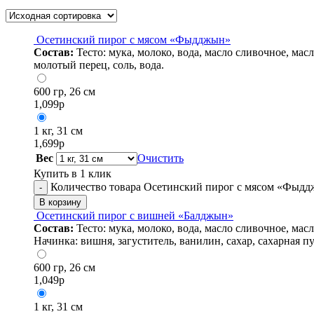
Осетинский пирог с мясом «Фыдджын»
Состав:
Тесто: мука, молоко, вода, масло сливочное, ма
молотый перец, соль, вода.
600 гр, 26 см
1,099
р
1 кг, 31 см
1,699
р
Вес
Очистить
Купить в 1 клик
Количество товара Осетинский пирог с мясом «Фыд
-
В корзину
Осетинский пирог с вишней «Балджын»
Состав:
Тесто: мука, молоко, вода, масло сливочное, ма
Начинка: вишня, загуститель, ванилин, сахар, сахарная пу
600 гр, 26 см
1,049
р
1 кг, 31 см