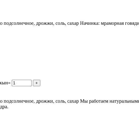
сло подсолнечное, дрожжи, соль, сахар Начинка: мраморная говя
джын»
+
сло подсолнечное, дрожжи, соль, сахар Мы работаем натуральны
дра.