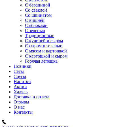
C бараниной
Со свеклой
Со шпинатом
С вишней
С яблоками
С зеленью
Традиционные
С курицей и сыром
С сыром и зеленью
С мясом и картошкой
С картошкой и сыром
Горячая лепешка
Новинки
Сеты
Соусы
Напитки
Акции
Халяль
Доставка и оплата
Отзывы
О нас
Контакты