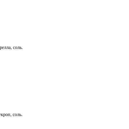
релла, соль.
кроп, соль.