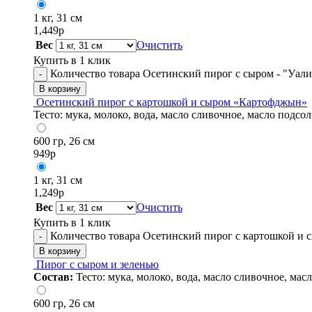
1 кг, 31 см
1,449
р
Вес
Очистить
Купить в 1 клик
Количество товара Осетинский пирог с сыром - "Уали
-
В корзину
Осетинский пирог с картошкой и сыром «Картофджын»
Тесто: мука, молоко, вода, масло сливочное, масло подсол
600 гр, 26 см
949
р
1 кг, 31 см
1,249
р
Вес
Очистить
Купить в 1 клик
Количество товара Осетинский пирог с картошкой и
-
В корзину
Пирог с сыром и зеленью
Состав:
Тесто: мука, молоко, вода, масло сливочное, мас
600 гр, 26 см