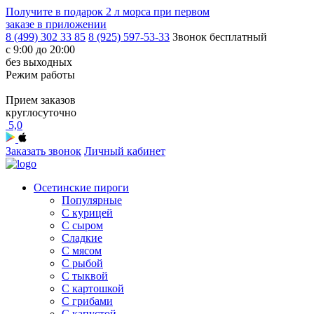
Получите в подарок
2 л морса
при первом
заказе в приложении
8 (499) 302 33 85
8 (925) 597-53-33
Звонок бесплатный
с 9:00 до 20:00
без выходных
Режим работы
Прием заказов
круглосуточно
5,0
Заказать звонок
Личный кабинет
Осетинские пироги
Популярные
С курицей
С сыром
Сладкие
С мясом
С рыбой
С тыквой
С картошкой
С грибами
С капустой