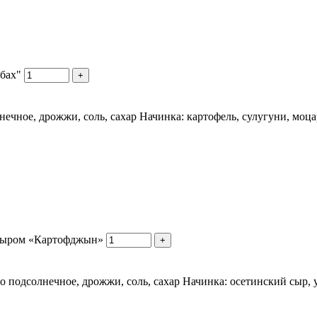
бах"
+
нечное, дрожжи, соль, сахар Начинка: картофель, сулугуни, моца
 сыром «Картофджын»
+
ло подсолнечное, дрожжи, соль, сахар Начинка: осетинский сыр, у