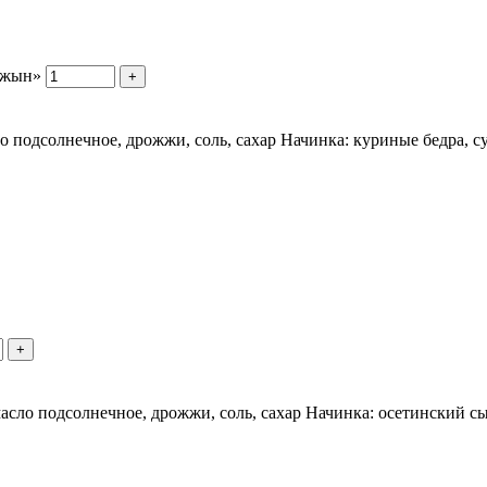
джын»
+
ло подсолнечное, дрожжи, соль, сахар Начинка: куриные бедра, с
+
 масло подсолнечное, дрожжи, соль, сахар Начинка: осетинский сы