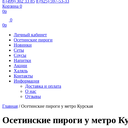
8 (499) 302 33 85
8 (925) 597-53-33
Корзина
0
0
р
0
0
р
Личный кабинет
Осетинские пироги
Новинки
Сеты
Соусы
Напитки
Акции
Халяль
Контакты
Информация
Доставка и оплата
О нас
Отзывы
Главная
/
Осетинские пироги у метро Курская
Осетинские пироги у метро К