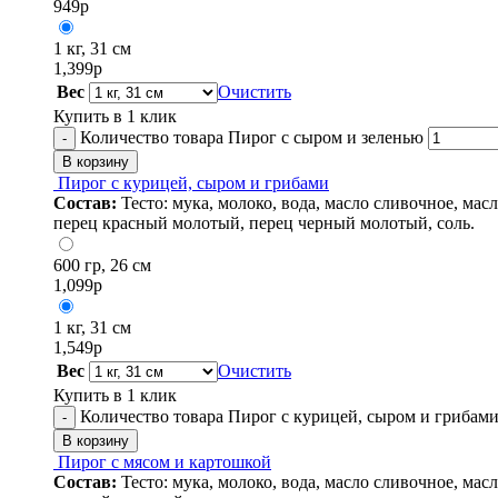
949
р
1 кг, 31 см
1,399
р
Вес
Очистить
Купить в 1 клик
Количество товара Пирог с сыром и зеленью
-
В корзину
Пирог с курицей, сыром и грибами
Состав:
Тесто: мука, молоко, вода, масло сливочное, ма
перец красный молотый, перец черный молотый, соль.
600 гр, 26 см
1,099
р
1 кг, 31 см
1,549
р
Вес
Очистить
Купить в 1 клик
Количество товара Пирог с курицей, сыром и грибам
-
В корзину
Пирог с мясом и картошкой
Состав:
Тесто: мука, молоко, вода, масло сливочное, мас