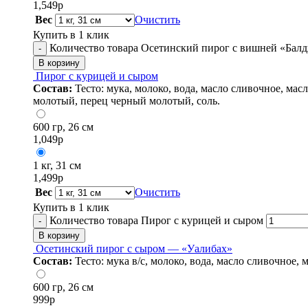
1,549
р
Вес
Очистить
Купить в 1 клик
Количество товара Осетинский пирог с вишней «Бал
-
В корзину
Пирог с курицей и сыром
Состав:
Тесто: мука, молоко, вода, масло сливочное, мас
молотый, перец черный молотый, соль.
600 гр, 26 см
1,049
р
1 кг, 31 см
1,499
р
Вес
Очистить
Купить в 1 клик
Количество товара Пирог с курицей и сыром
-
В корзину
Осетинский пирог с сыром — «Уалибах»
Состав:
Тесто: мука в/с, молоко, вода, масло сливочное,
600 гр, 26 см
999
р