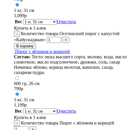
1 кг, 31 см
1,099
р
Вес
Очистить
Купить в 1 клик
Количество товара Осетинский пирог с капустой
-
«Кабускаджын»
+
В корзину
Пирог с яблоком и корицей
Состав:
Тесто: мука высшего сорта, молоко, вода, масло
сливочное, масло подсолнечное, дрожжи, соль, сахар
Начинка: яблоко, корица молотая, ванилин, сахар,
сахарная пудра.
600 гр, 26 см
799
р
1 кг, 31 см
1,199
р
Вес
Очистить
Купить в 1 клик
Количество товара Пирог с яблоком и корицей
-
+