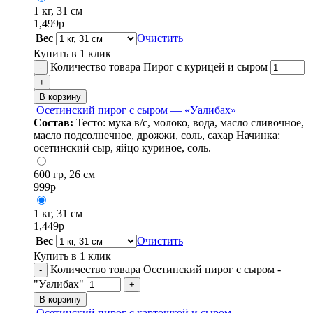
1 кг, 31 см
1,499
р
Вес
Очистить
Купить в 1 клик
Количество товара Пирог с курицей и сыром
-
+
В корзину
Осетинский пирог с сыром — «Уалибах»
Состав:
Тесто: мука в/с, молоко, вода, масло сливочное,
масло подсолнечное, дрожжи, соль, сахар Начинка:
осетинский сыр, яйцо куриное, соль.
600 гр, 26 см
999
р
1 кг, 31 см
1,449
р
Вес
Очистить
Купить в 1 клик
Количество товара Осетинский пирог с сыром -
-
"Уалибах"
+
В корзину
Осетинский пирог с картошкой и сыром