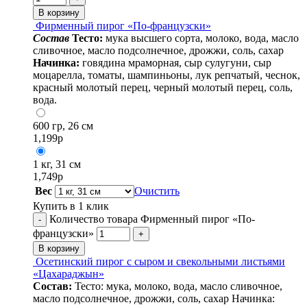
В корзину
Фирменный пирог «По-французски»
Cостав
Тесто:
мука высшего сорта, молоко, вода, масло
сливочное, масло подсолнечное, дрожжи, соль, сахар
Начинка:
говядина мраморная, сыр сулугуни, сыр
моцарелла, томаты, шампиньоны, лук репчатый, чеснок,
красный молотый перец, черный молотый перец, соль,
вода.
600 гр, 26 см
1,199
р
1 кг, 31 см
1,749
р
Вес
Очистить
Купить в 1 клик
Количество товара Фирменный пирог «По-
-
французски»
+
В корзину
Осетинский пирог с сыром и свекольными листьями
«Цахараджын»
Состав:
Тесто: мука, молоко, вода, масло сливочное,
масло подсолнечное, дрожжи, соль, сахар Начинка: