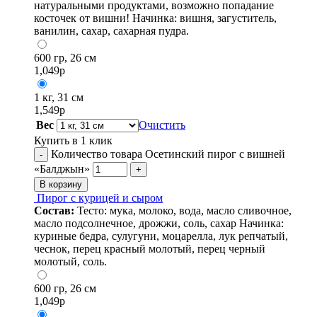
натуральными продуктами, возможно попадание
косточек от вишни! Начинка: вишня, загуститель,
ванилин, сахар, сахарная пудра.
600 гр, 26 см
1,049
р
1 кг, 31 см
1,549
р
Вес
Очистить
Купить в 1 клик
Количество товара Осетинский пирог с вишней
-
«Балджын»
+
В корзину
Пирог с курицей и сыром
Состав:
Тесто: мука, молоко, вода, масло сливочное,
масло подсолнечное, дрожжи, соль, сахар Начинка:
куриные бедра, сулугуни, моцарелла, лук репчатый,
чеснок, перец красный молотый, перец черный
молотый, соль.
600 гр, 26 см
1,049
р