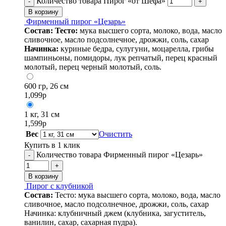
Количество товара Пирог «от Шефа»
-
+
В корзину
Фирменный пирог «Цезарь»
Состав:
Тесто:
мука высшего сорта, молоко, вода, масло
сливочное, масло подсолнечное, дрожжи, соль, сахар
Начинка:
куриные бедра, сулугуни, моцарелла, грибы
шампиньоны, помидоры, лук репчатый, перец красный
молотый, перец черный молотый, соль.
600 гр, 26 см
1,099
р
1 кг, 31 см
1,599
р
Вес
Очистить
Купить в 1 клик
Количество товара Фирменный пирог «Цезарь»
-
+
В корзину
Пирог с клубникой
Состав:
Тесто: мука высшего сорта, молоко, вода, масло
сливочное, масло подсолнечное, дрожжи, соль, сахар
Начинка: клубничный джем (клубника, загуститель,
ванилин, сахар, сахарная пудра).