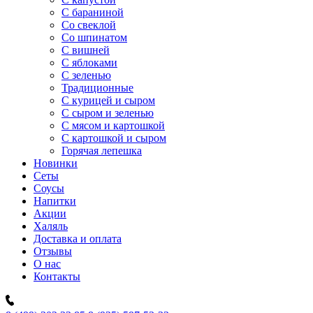
C бараниной
Со свеклой
Со шпинатом
С вишней
С яблоками
С зеленью
Традиционные
С курицей и сыром
С сыром и зеленью
С мясом и картошкой
С картошкой и сыром
Горячая лепешка
Новинки
Сеты
Соусы
Напитки
Акции
Халяль
Доставка и оплата
Отзывы
О нас
Контакты