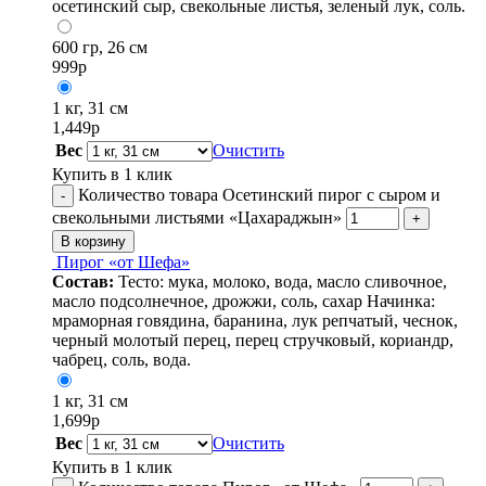
осетинский сыр, свекольные листья, зеленый лук, соль.
600 гр, 26 см
999
р
1 кг, 31 см
1,449
р
Вес
Очистить
Купить в 1 клик
Количество товара Осетинский пирог с сыром и
-
свекольными листьями «Цахараджын»
+
В корзину
Пирог «от Шефа»
Состав:
Тесто: мука, молоко, вода, масло сливочное,
масло подсолнечное, дрожжи, соль, сахар Начинка:
мраморная говядина, баранина, лук репчатый, чеснок,
черный молотый перец, перец стручковый, кориандр,
чабрец, соль, вода.
1 кг, 31 см
1,699
р
Вес
Очистить
Купить в 1 клик