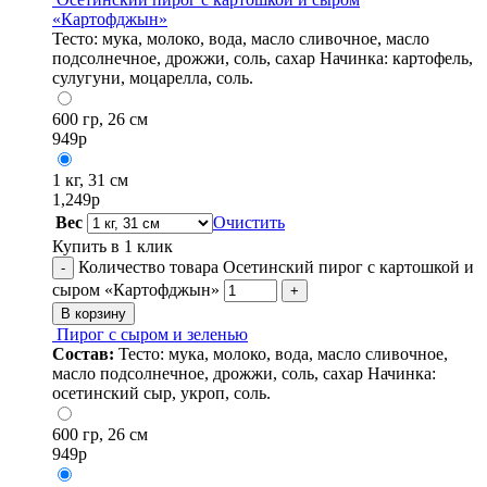
«Картофджын»
Тесто: мука, молоко, вода, масло сливочное, масло
подсолнечное, дрожжи, соль, сахар Начинка: картофель,
сулугуни, моцарелла, соль.
600 гр, 26 см
949
р
1 кг, 31 см
1,249
р
Вес
Очистить
Купить в 1 клик
Количество товара Осетинский пирог с картошкой и
-
сыром «Картофджын»
+
В корзину
Пирог с сыром и зеленью
Состав:
Тесто: мука, молоко, вода, масло сливочное,
масло подсолнечное, дрожжи, соль, сахар Начинка:
осетинский сыр, укроп, соль.
600 гр, 26 см
949
р