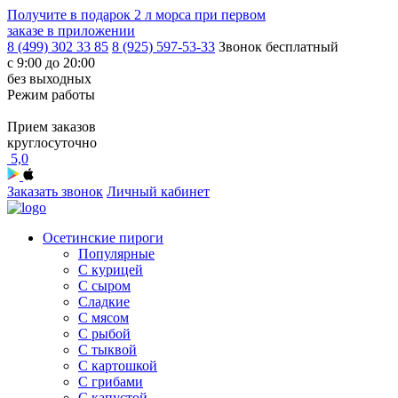
Получите в подарок
2 л морса
при первом
заказе в приложении
8 (499) 302 33 85
8 (925) 597-53-33
Звонок бесплатный
с 9:00 до 20:00
без выходных
Режим работы
Прием заказов
круглосуточно
5,0
Заказать звонок
Личный кабинет
Осетинские пироги
Популярные
С курицей
С сыром
Сладкие
С мясом
С рыбой
С тыквой
С картошкой
С грибами
С капустой