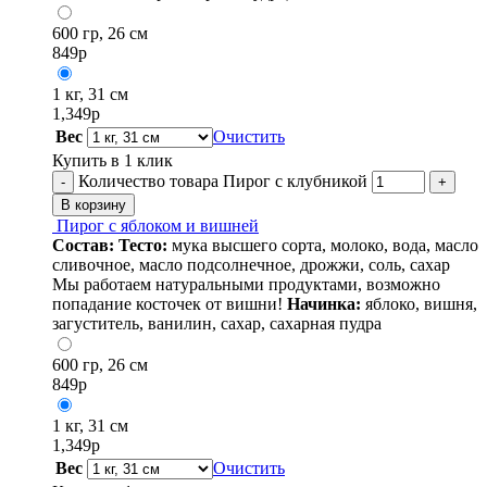
600 гр, 26 см
849
р
1 кг, 31 см
1,349
р
Вес
Очистить
Купить в 1 клик
Количество товара Пирог с клубникой
-
+
В корзину
Пирог с яблоком и вишней
Состав:
Тесто:
мука высшего сорта, молоко, вода, масло
сливочное, масло подсолнечное, дрожжи, соль, сахар
Мы работаем натуральными продуктами, возможно
попадание косточек от вишни!
Начинка:
яблоко, вишня,
загуститель, ванилин, сахар, сахарная пудра
600 гр, 26 см
849
р
1 кг, 31 см
1,349
р
Вес
Очистить