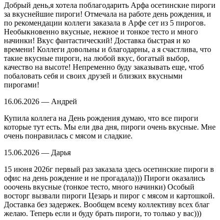
Добрый день,я хотела поблагодарить Арфа осетинские пироги
за вкуснейшие пироги! Отмечала на работе день рождения, и
по рекомендации коллеги заказала в Арфе сет из 5 пирогов.
Необыкновенно вкусные, нежное и тонкое тесто и много
начинки! Вкус фантастический! Доставка быстрая и ко
времени! Коллеги довольны и благодарны, а я счастлива, что
такие вкусные пироги, на любой вкус, богатый выбор,
качество на высоте! Непременно буду заказывать еще, чтоб
побаловать себя и своих друзей и близких вкусными
пирогами!
16.06.2026 — Андрей
Купила коллега на День рождения думаю, что все пироги
которые тут есть. Мы ели два дня, пироги очень вкусные. Мне
очень понравилась с мясом и сладкие.
15.06.2026 — Дарья
15 июня 2026г первый раз заказала здесь осетинские пироги в
офис на день рождение и не прогадала))) Пироги оказались
ооочень вкусные (тонкое тесто, много начинки) Особый
восторг вызвали пироги Цезарь и пирог с мясом и картошкой.
Доставка без задержек. Вообщем всему коллективу всех благ
желаю. Теперь если и буду брать пироги, то только у вас)))