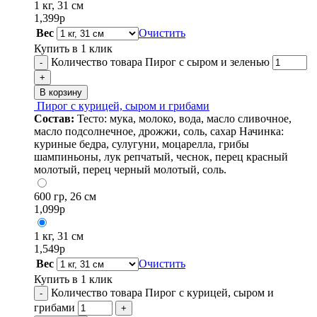
1 кг, 31 см
1,399
р
Вес
Очистить
Купить в 1 клик
Количество товара Пирог с сыром и зеленью
-
+
В корзину
Пирог с курицей, сыром и грибами
Состав:
Тесто: мука, молоко, вода, масло сливочное,
масло подсолнечное, дрожжи, соль, сахар Начинка:
куриные бедра, сулугуни, моцарелла, грибы
шампиньоны, лук репчатый, чеснок, перец красный
молотый, перец черный молотый, соль.
600 гр, 26 см
1,099
р
1 кг, 31 см
1,549
р
Вес
Очистить
Купить в 1 клик
Количество товара Пирог с курицей, сыром и
-
грибами
+