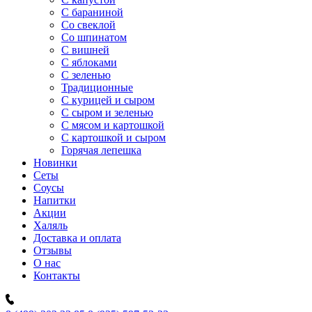
C бараниной
Со свеклой
Со шпинатом
С вишней
С яблоками
С зеленью
Традиционные
С курицей и сыром
С сыром и зеленью
С мясом и картошкой
С картошкой и сыром
Горячая лепешка
Новинки
Сеты
Соусы
Напитки
Акции
Халяль
Доставка и оплата
Отзывы
О нас
Контакты