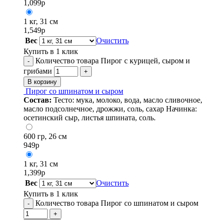
1,099
р
1 кг, 31 см
1,549
р
Вес
Очистить
Купить в 1 клик
Количество товара Пирог с курицей, сыром и
-
грибами
+
В корзину
Пирог со шпинатом и сыром
Состав:
Тесто: мука, молоко, вода, масло сливочное,
масло подсолнечное, дрожжи, соль, сахар Начинка:
осетинский сыр, листья шпината, соль.
600 гр, 26 см
949
р
1 кг, 31 см
1,399
р
Вес
Очистить
Купить в 1 клик
Количество товара Пирог со шпинатом и сыром
-
+