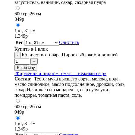
загуститель, ванилин, сахар, сахарная пудра
600 гр, 26 см
849
р
1 кг, 31 см
1,349
р
Вес
Очистить
Купить в 1 клик
Количество товара Пирог с яблоком и вишней
-
+
В корзину
Фирменный пирог «Томат — нежный сыр»
Состав:
Тесто: мука высшего сорта, молоко, вода,
масло сливочное, масло подсолнечное, дрожжи, соль,
сахар Начинка: сыр моцарелла, сыр сулугуни,
помидоры, томатная паста, соль.
600 гр, 26 см
949
р
1 кг, 31 см
1,349
р