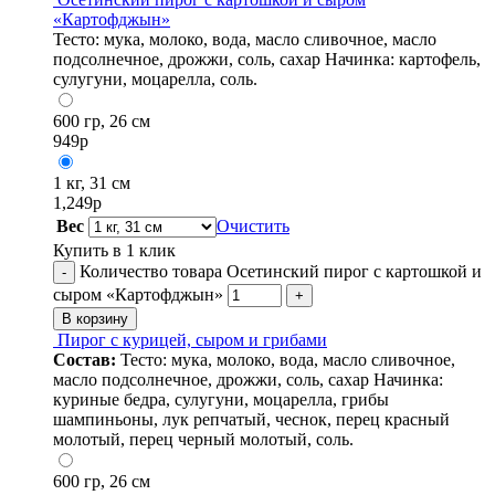
«Картофджын»
Тесто: мука, молоко, вода, масло сливочное, масло
подсолнечное, дрожжи, соль, сахар Начинка: картофель,
сулугуни, моцарелла, соль.
600 гр, 26 см
949
р
1 кг, 31 см
1,249
р
Вес
Очистить
Купить в 1 клик
Количество товара Осетинский пирог с картошкой и
-
сыром «Картофджын»
+
В корзину
Пирог с курицей, сыром и грибами
Состав:
Тесто: мука, молоко, вода, масло сливочное,
масло подсолнечное, дрожжи, соль, сахар Начинка:
куриные бедра, сулугуни, моцарелла, грибы
шампиньоны, лук репчатый, чеснок, перец красный
молотый, перец черный молотый, соль.
600 гр, 26 см