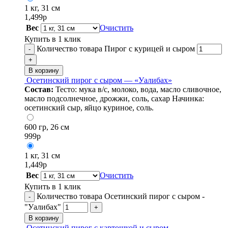
1 кг, 31 см
1,499
р
Вес
Очистить
Купить в 1 клик
Количество товара Пирог с курицей и сыром
-
+
В корзину
Осетинский пирог с сыром — «Уалибах»
Состав:
Тесто: мука в/с, молоко, вода, масло сливочное,
масло подсолнечное, дрожжи, соль, сахар Начинка:
осетинский сыр, яйцо куриное, соль.
600 гр, 26 см
999
р
1 кг, 31 см
1,449
р
Вес
Очистить
Купить в 1 клик
Количество товара Осетинский пирог с сыром -
-
"Уалибах"
+
В корзину
Осетинский пирог с картошкой и сыром