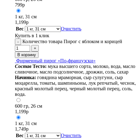
799
р
1 кг, 31 см
1,199
р
Вес
Очистить
Купить в 1 клик
Количество товара Пирог с яблоком и корицей
-
+
В корзину
Фирменный пирог «По-французски»
Cостав
Тесто:
мука высшего сорта, молоко, вода, масло
сливочное, масло подсолнечное, дрожжи, соль, сахар
Начинка:
говядина мраморная, сыр сулугуни, сыр
моцарелла, томаты, шампиньоны, лук репчатый, чеснок,
красный молотый перец, черный молотый перец, соль,
вода.
600 гр, 26 см
1,199
р
1 кг, 31 см
1,749
р
Вес
Очистить