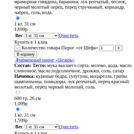
мраморная говядина, баранина, лук репчатый, чеснок,
черный молотый перец, перец стручковый, кориандр,
чабрец, соль, вода.
1 кг, 31 см
1,699
р
Вес
Очистить
Купить в 1 клик
Количество товара Пирог «от Шефа»
-
+
В корзину
Фирменный пирог «Цезарь»
Состав:
Тесто:
мука высшего сорта, молоко, вода, масло
сливочное, масло подсолнечное, дрожжи, соль, сахар
Начинка:
куриные бедра, сулугуни, моцарелла, грибы
шампиньоны, помидоры, лук репчатый, перец красный
молотый, перец черный молотый, соль.
600 гр, 26 см
1,099
р
1 кг, 31 см
1,599
р
Вес
Очистить
Купить в 1 клик