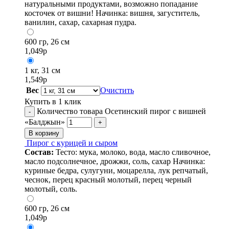
натуральными продуктами, возможно попадание
косточек от вишни! Начинка: вишня, загуститель,
ванилин, сахар, сахарная пудра.
600 гр, 26 см
1,049
р
1 кг, 31 см
1,549
р
Вес
Очистить
Купить в 1 клик
Количество товара Осетинский пирог с вишней
-
«Балджын»
+
В корзину
Пирог с курицей и сыром
Состав:
Тесто: мука, молоко, вода, масло сливочное,
масло подсолнечное, дрожжи, соль, сахар Начинка:
куриные бедра, сулугуни, моцарелла, лук репчатый,
чеснок, перец красный молотый, перец черный
молотый, соль.
600 гр, 26 см
1,049
р