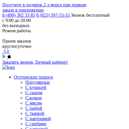
Получите в подарок
2 л морса
при первом
заказе в приложении
8 (499) 302 33 85
8 (925) 597-53-33
Звонок бесплатный
с 9:00 до 20:00
без выходных
Режим работы
Прием заказов
круглосуточно
5,0
Заказать звонок
Личный кабинет
Осетинские пироги
Популярные
С курицей
С сыром
Сладкие
С мясом
С рыбой
С тыквой
С картошкой
С грибами
С капустой