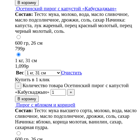
В корзину
Осетинский пирог с капустой «Кабускаджын»
Состав:
Тесто: мука, молоко, вода, масло сливочное,
масло подсолнечное, дрожжи, соль, сахар Начинка:
капуста, лук жареный, перец красный молотый, перец
черный молотый, соль.
600 гр, 26 см
799
р
1 кг, 31 см
1,099
р
Вес
Очистить
Купить в 1 клик
Количество товара Осетинский пирог с капустой
-
«Кабускаджын»
+
В корзину
Пирог с яблоком и корицей
Состав:
Тесто: мука высшего сорта, молоко, вода, масло
сливочное, масло подсолнечное, дрожжи, соль, сахар
Начинка: яблоко, корица молотая, ванилин, сахар,
сахарная пудра.
600 гр, 26 см