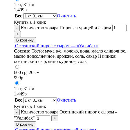
1 кг, 31 см
1,499
р
Вес
Очистить
Купить в 1 клик
Количество товара Пирог с курицей и сыром
-
+
В корзину
Осетинский пирог с сыром — «Уалибах»
Состав:
Тесто: мука в/с, молоко, вода, масло сливочное,
масло подсолнечное, дрожжи, соль, сахар Начинка:
осетинский сыр, яйцо куриное, соль.
600 гр, 26 см
999
р
1 кг, 31 см
1,449
р
Вес
Очистить
Купить в 1 клик
Количество товара Осетинский пирог с сыром -
-
"Уалибах"
+
В корзину
Осетинский пирог с картошкой и сыром