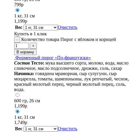
799
р
1 кг, 31 см
1,199
р
Вес
Очистить
Купить в 1 клик
Количество товара Пирог с яблоком и корицей
-
+
В корзину
Фирменный пирог «По-французски»
Cостав
Тесто:
мука высшего сорта, молоко, вода, масло
сливочное, масло подсолнечное, дрожжи, соль, сахар
Начинка:
говядина мраморная, сыр сулугуни, сыр
моцарелла, томаты, шампиньоны, лук репчатый, чеснок,
красный молотый перец, черный молотый перец, соль,
вода.
600 гр, 26 см
1,199
р
1 кг, 31 см
1,749
р
Вес
Очистить