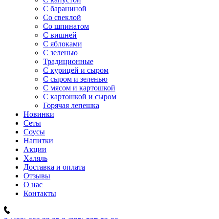
C бараниной
Со свеклой
Со шпинатом
С вишней
С яблоками
С зеленью
Традиционные
С курицей и сыром
С сыром и зеленью
С мясом и картошкой
С картошкой и сыром
Горячая лепешка
Новинки
Сеты
Соусы
Напитки
Акции
Халяль
Доставка и оплата
Отзывы
О нас
Контакты