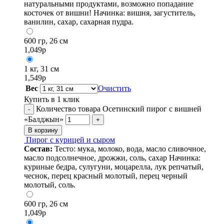
натуральными продуктами, возможно попадание
косточек от вишни! Начинка: вишня, загуститель,
ванилин, сахар, сахарная пудра.
600 гр, 26 см
1,049
р
1 кг, 31 см
1,549
р
Вес
Очистить
Купить в 1 клик
Количество товара Осетинский пирог с вишней
-
«Балджын»
+
В корзину
Пирог с курицей и сыром
Состав:
Тесто: мука, молоко, вода, масло сливочное,
масло подсолнечное, дрожжи, соль, сахар Начинка:
куриные бедра, сулугуни, моцарелла, лук репчатый,
чеснок, перец красный молотый, перец черный
молотый, соль.
600 гр, 26 см
1,049
р