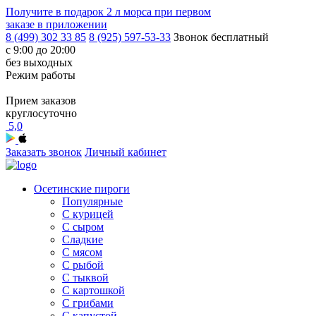
Получите в подарок
2 л морса
при первом
заказе в приложении
8 (499) 302 33 85
8 (925) 597-53-33
Звонок бесплатный
с 9:00 до 20:00
без выходных
Режим работы
Прием заказов
круглосуточно
5,0
Заказать звонок
Личный кабинет
Осетинские пироги
Популярные
С курицей
С сыром
Сладкие
С мясом
С рыбой
С тыквой
С картошкой
С грибами
С капустой