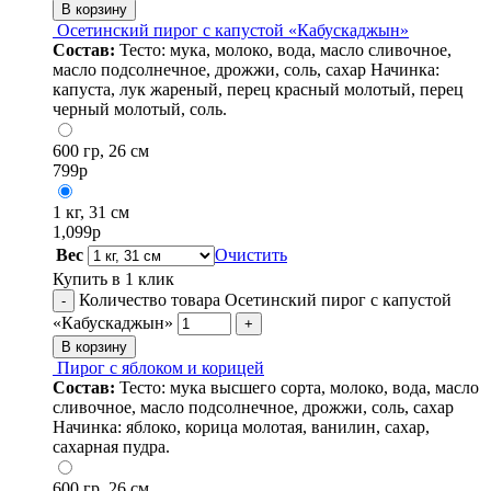
В корзину
Осетинский пирог с капустой «Кабускаджын»
Состав:
Тесто: мука, молоко, вода, масло сливочное,
масло подсолнечное, дрожжи, соль, сахар Начинка:
капуста, лук жареный, перец красный молотый, перец
черный молотый, соль.
600 гр, 26 см
799
р
1 кг, 31 см
1,099
р
Вес
Очистить
Купить в 1 клик
Количество товара Осетинский пирог с капустой
-
«Кабускаджын»
+
В корзину
Пирог с яблоком и корицей
Состав:
Тесто: мука высшего сорта, молоко, вода, масло
сливочное, масло подсолнечное, дрожжи, соль, сахар
Начинка: яблоко, корица молотая, ванилин, сахар,
сахарная пудра.
600 гр, 26 см