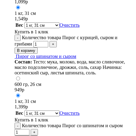
1,099
р
1 кг, 31 см
1,549
р
Вес
Очистить
Купить в 1 клик
Количество товара Пирог с курицей, сыром и
-
грибами
+
В корзину
Пирог со шпинатом и сыром
Состав:
Тесто: мука, молоко, вода, масло сливочное,
масло подсолнечное, дрожжи, соль, сахар Начинка:
осетинский сыр, листья шпината, соль.
600 гр, 26 см
949
р
1 кг, 31 см
1,399
р
Вес
Очистить
Купить в 1 клик
Количество товара Пирог со шпинатом и сыром
-
+