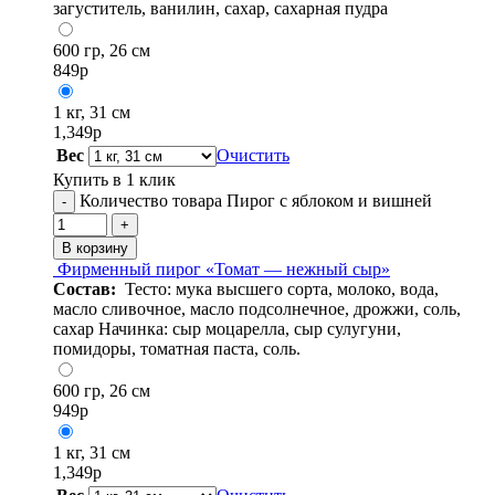
загуститель, ванилин, сахар, сахарная пудра
600 гр, 26 см
849
р
1 кг, 31 см
1,349
р
Вес
Очистить
Купить в 1 клик
Количество товара Пирог с яблоком и вишней
-
+
В корзину
Фирменный пирог «Томат — нежный сыр»
Состав:
Тесто: мука высшего сорта, молоко, вода,
масло сливочное, масло подсолнечное, дрожжи, соль,
сахар Начинка: сыр моцарелла, сыр сулугуни,
помидоры, томатная паста, соль.
600 гр, 26 см
949
р
1 кг, 31 см
1,349
р