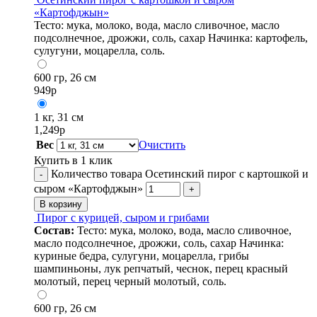
«Картофджын»
Тесто: мука, молоко, вода, масло сливочное, масло
подсолнечное, дрожжи, соль, сахар Начинка: картофель,
сулугуни, моцарелла, соль.
600 гр, 26 см
949
р
1 кг, 31 см
1,249
р
Вес
Очистить
Купить в 1 клик
Количество товара Осетинский пирог с картошкой и
-
сыром «Картофджын»
+
В корзину
Пирог с курицей, сыром и грибами
Состав:
Тесто: мука, молоко, вода, масло сливочное,
масло подсолнечное, дрожжи, соль, сахар Начинка:
куриные бедра, сулугуни, моцарелла, грибы
шампиньоны, лук репчатый, чеснок, перец красный
молотый, перец черный молотый, соль.
600 гр, 26 см