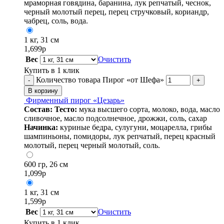
мраморная говядина, баранина, лук репчатый, чеснок,
черный молотый перец, перец стручковый, кориандр,
чабрец, соль, вода.
1 кг, 31 см
1,699
р
Вес
Очистить
Купить в 1 клик
Количество товара Пирог «от Шефа»
-
+
В корзину
Фирменный пирог «Цезарь»
Состав:
Тесто:
мука высшего сорта, молоко, вода, масло
сливочное, масло подсолнечное, дрожжи, соль, сахар
Начинка:
куриные бедра, сулугуни, моцарелла, грибы
шампиньоны, помидоры, лук репчатый, перец красный
молотый, перец черный молотый, соль.
600 гр, 26 см
1,099
р
1 кг, 31 см
1,599
р
Вес
Очистить
Купить в 1 клик