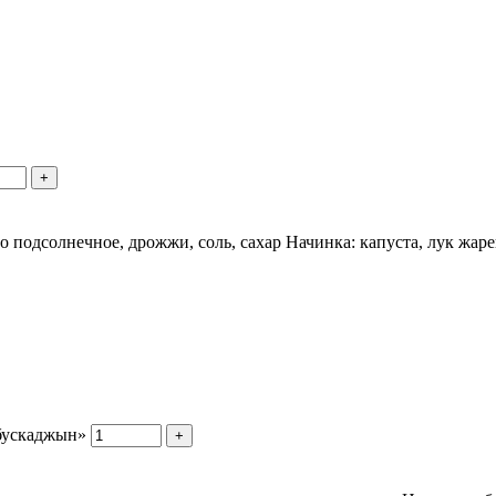
+
сло подсолнечное, дрожжи, соль, сахар Начинка: капуста, лук жа
абускаджын»
+