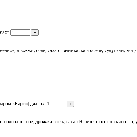
бах"
+
нечное, дрожжи, соль, сахар Начинка: картофель, сулугуни, моца
 сыром «Картофджын»
+
ло подсолнечное, дрожжи, соль, сахар Начинка: осетинский сыр, у