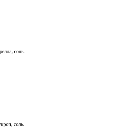
релла, соль.
кроп, соль.