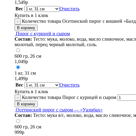
1,549
р
Вес
Очистить
Купить в 1 клик
Количество товара Осетинский пирог с вишней «Бал
-
В корзину
Пирог с курицей и сыром
Состав:
Тесто: мука, молоко, вода, масло сливочное, мас
молотый, перец черный молотый, соль.
600 гр, 26 см
1,049
р
1 кг, 31 см
1,499
р
Вес
Очистить
Купить в 1 клик
Количество товара Пирог с курицей и сыром
-
В корзину
Осетинский пирог с сыром — «Уалибах»
Состав:
Тесто: мука в/с, молоко, вода, масло сливочное,
600 гр, 26 см
999
р