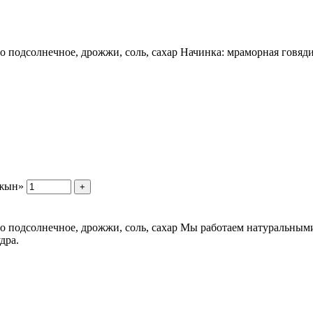
сло подсолнечное, дрожжи, соль, сахар Начинка: мраморная говя
джын»
+
сло подсолнечное, дрожжи, соль, сахар Мы работаем натуральны
дра.