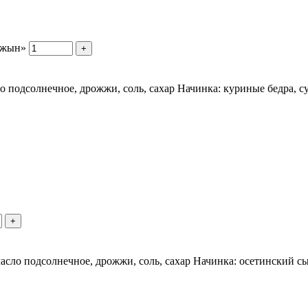
джын»
+
ло подсолнечное, дрожжи, соль, сахар Начинка: куриные бедра, с
+
 масло подсолнечное, дрожжи, соль, сахар Начинка: осетинский сы