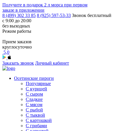
Получите в подарок
2 л морса
при первом
заказе в приложении
8 (499) 302 33 85
8 (925) 597-53-33
Звонок бесплатный
с 9:00 до 20:00
без выходных
Режим работы
Прием заказов
круглосуточно
5,0
Заказать звонок
Личный кабинет
Осетинские пироги
Популярные
С курицей
С сыром
Сладкие
С мясом
С рыбой
С тыквой
С картошкой
С грибами
С капустой