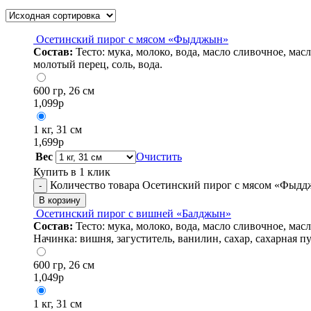
Осетинский пирог с мясом «Фыдджын»
Состав:
Тесто: мука, молоко, вода, масло сливочное, ма
молотый перец, соль, вода.
600 гр, 26 см
1,099
р
1 кг, 31 см
1,699
р
Вес
Очистить
Купить в 1 клик
Количество товара Осетинский пирог с мясом «Фыд
-
В корзину
Осетинский пирог с вишней «Балджын»
Состав:
Тесто: мука, молоко, вода, масло сливочное, ма
Начинка: вишня, загуститель, ванилин, сахар, сахарная пу
600 гр, 26 см
1,049
р
1 кг, 31 см