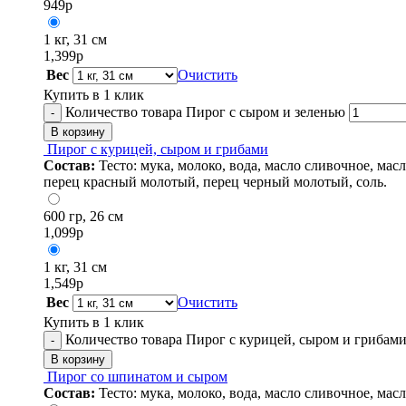
949
р
1 кг, 31 см
1,399
р
Вес
Очистить
Купить в 1 клик
Количество товара Пирог с сыром и зеленью
-
В корзину
Пирог с курицей, сыром и грибами
Состав:
Тесто: мука, молоко, вода, масло сливочное, ма
перец красный молотый, перец черный молотый, соль.
600 гр, 26 см
1,099
р
1 кг, 31 см
1,549
р
Вес
Очистить
Купить в 1 клик
Количество товара Пирог с курицей, сыром и грибам
-
В корзину
Пирог со шпинатом и сыром
Состав:
Тесто: мука, молоко, вода, масло сливочное, мас