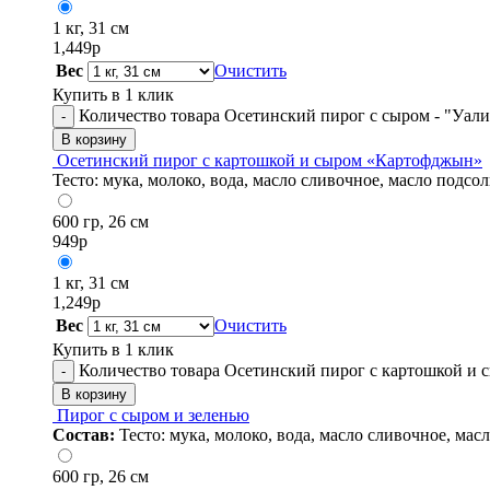
1 кг, 31 см
1,449
р
Вес
Очистить
Купить в 1 клик
Количество товара Осетинский пирог с сыром - "Уали
-
В корзину
Осетинский пирог с картошкой и сыром «Картофджын»
Тесто: мука, молоко, вода, масло сливочное, масло подсол
600 гр, 26 см
949
р
1 кг, 31 см
1,249
р
Вес
Очистить
Купить в 1 клик
Количество товара Осетинский пирог с картошкой и
-
В корзину
Пирог с сыром и зеленью
Состав:
Тесто: мука, молоко, вода, масло сливочное, мас
600 гр, 26 см