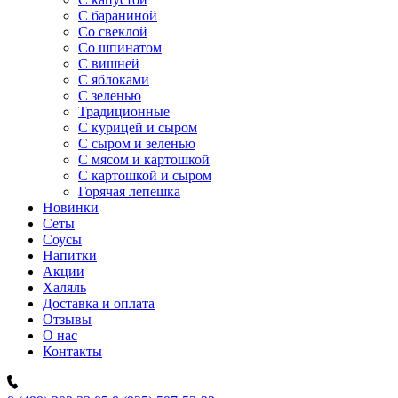
C бараниной
Со свеклой
Со шпинатом
С вишней
С яблоками
С зеленью
Традиционные
С курицей и сыром
С сыром и зеленью
С мясом и картошкой
С картошкой и сыром
Горячая лепешка
Новинки
Сеты
Соусы
Напитки
Акции
Халяль
Доставка и оплата
Отзывы
О нас
Контакты