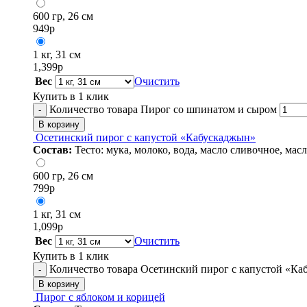
600 гр, 26 см
949
р
1 кг, 31 см
1,399
р
Вес
Очистить
Купить в 1 клик
Количество товара Пирог со шпинатом и сыром
-
В корзину
Осетинский пирог с капустой «Кабускаджын»
Состав:
Тесто: мука, молоко, вода, масло сливочное, ма
600 гр, 26 см
799
р
1 кг, 31 см
1,099
р
Вес
Очистить
Купить в 1 клик
Количество товара Осетинский пирог с капустой «К
-
В корзину
Пирог с яблоком и корицей