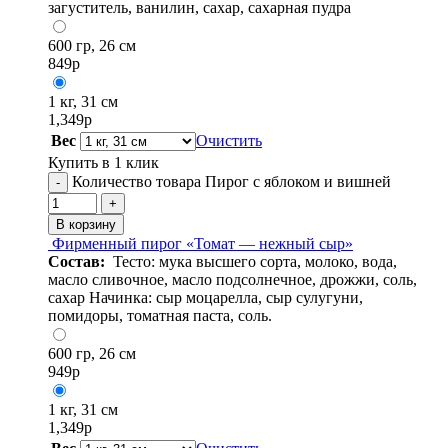
загуститель, ванилин, сахар, сахарная пудра
600 гр, 26 см
849
р
1 кг, 31 см
1,349
р
Вес
Очистить
Купить в 1 клик
Количество товара Пирог с яблоком и вишней
-
+
В корзину
Фирменный пирог «Томат — нежный сыр»
Состав:
Тесто: мука высшего сорта, молоко, вода,
масло сливочное, масло подсолнечное, дрожжи, соль,
сахар Начинка: сыр моцарелла, сыр сулугуни,
помидоры, томатная паста, соль.
600 гр, 26 см
949
р
1 кг, 31 см
1,349
р