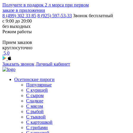
Получите в подарок
2 л морса
при первом
заказе в приложении
8 (499) 302 33 85
8 (925) 597-53-33
Звонок бесплатный
с 9:00 до 20:00
без выходных
Режим работы
Прием заказов
круглосуточно
5,0
Заказать звонок
Личный кабинет
Осетинские пироги
Популярные
С курицей
С сыром
Сладкие
С мясом
С рыбой
С тыквой
С картошкой
С грибами
С капустой