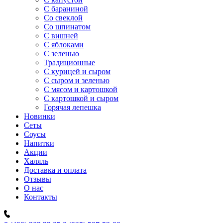
C бараниной
Со свеклой
Со шпинатом
С вишней
С яблоками
С зеленью
Традиционные
С курицей и сыром
С сыром и зеленью
С мясом и картошкой
С картошкой и сыром
Горячая лепешка
Новинки
Сеты
Соусы
Напитки
Акции
Халяль
Доставка и оплата
Отзывы
О нас
Контакты