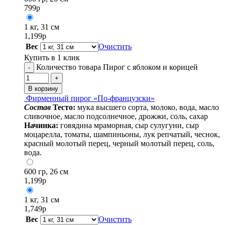
799
р
1 кг, 31 см
1,199
р
Вес
Очистить
Купить в 1 клик
Количество товара Пирог с яблоком и корицей
-
+
В корзину
Фирменный пирог «По-французски»
Cостав
Тесто:
мука высшего сорта, молоко, вода, масло
сливочное, масло подсолнечное, дрожжи, соль, сахар
Начинка:
говядина мраморная, сыр сулугуни, сыр
моцарелла, томаты, шампиньоны, лук репчатый, чеснок,
красный молотый перец, черный молотый перец, соль,
вода.
600 гр, 26 см
1,199
р
1 кг, 31 см
1,749
р
Вес
Очистить