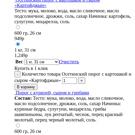
«Картофджын»
Тесто: мука, молоко, вода, масло сливочное, масло
подсолнечное, дрожжи, соль, сахар Начинка: картофель,
сулугуни, моцарелла, соль.
600 гр, 26 см
949
р
1 кг, 31 см
1,249
р
Вес
Очистить
Купить в 1 клик
Количество товара Осетинский пирог с картошкой и
-
сыром «Картофджын»
+
В корзину
Пирог с курицей, сыром и грибами
Состав:
Тесто: мука, молоко, вода, масло сливочное,
масло подсолнечное, дрожжи, соль, сахар Начинка:
куриные бедра, сулугуни, моцарелла, грибы
шампиньоны, лук репчатый, чеснок, перец красный
молотый, перец черный молотый, соль.
600 гр, 26 см