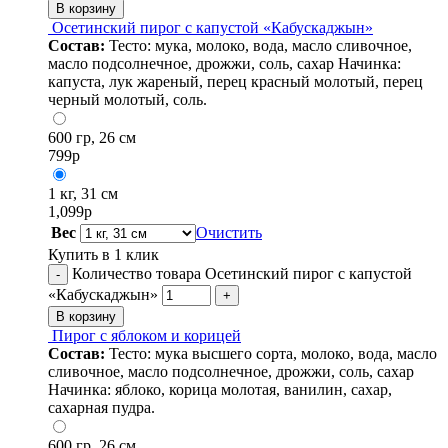
В корзину
Осетинский пирог с капустой «Кабускаджын»
Состав:
Тесто: мука, молоко, вода, масло сливочное,
масло подсолнечное, дрожжи, соль, сахар Начинка:
капуста, лук жареный, перец красный молотый, перец
черный молотый, соль.
600 гр, 26 см
799
р
1 кг, 31 см
1,099
р
Вес
Очистить
Купить в 1 клик
Количество товара Осетинский пирог с капустой
-
«Кабускаджын»
+
В корзину
Пирог с яблоком и корицей
Состав:
Тесто: мука высшего сорта, молоко, вода, масло
сливочное, масло подсолнечное, дрожжи, соль, сахар
Начинка: яблоко, корица молотая, ванилин, сахар,
сахарная пудра.
600 гр, 26 см