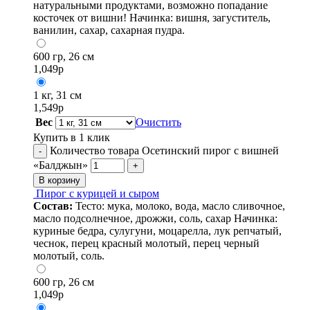
натуральными продуктами, возможно попадание
косточек от вишни! Начинка: вишня, загуститель,
ванилин, сахар, сахарная пудра.
600 гр, 26 см
1,049
р
1 кг, 31 см
1,549
р
Вес
Очистить
Купить в 1 клик
Количество товара Осетинский пирог с вишней
-
«Балджын»
+
В корзину
Пирог с курицей и сыром
Состав:
Тесто: мука, молоко, вода, масло сливочное,
масло подсолнечное, дрожжи, соль, сахар Начинка:
куриные бедра, сулугуни, моцарелла, лук репчатый,
чеснок, перец красный молотый, перец черный
молотый, соль.
600 гр, 26 см
1,049
р