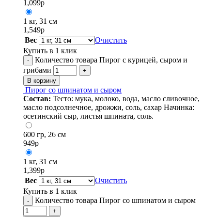
1,099
р
1 кг, 31 см
1,549
р
Вес
Очистить
Купить в 1 клик
Количество товара Пирог с курицей, сыром и
-
грибами
+
В корзину
Пирог со шпинатом и сыром
Состав:
Тесто: мука, молоко, вода, масло сливочное,
масло подсолнечное, дрожжи, соль, сахар Начинка:
осетинский сыр, листья шпината, соль.
600 гр, 26 см
949
р
1 кг, 31 см
1,399
р
Вес
Очистить
Купить в 1 клик
Количество товара Пирог со шпинатом и сыром
-
+