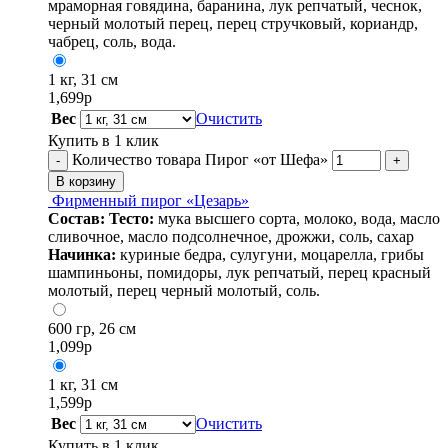
мраморная говядина, баранина, лук репчатый, чеснок,
черный молотый перец, перец стручковый, кориандр,
чабрец, соль, вода.
1 кг, 31 см
1,699
р
Вес
Очистить
Купить в 1 клик
Количество товара Пирог «от Шефа»
-
+
В корзину
Фирменный пирог «Цезарь»
Состав:
Тесто:
мука высшего сорта, молоко, вода, масло
сливочное, масло подсолнечное, дрожжи, соль, сахар
Начинка:
куриные бедра, сулугуни, моцарелла, грибы
шампиньоны, помидоры, лук репчатый, перец красный
молотый, перец черный молотый, соль.
600 гр, 26 см
1,099
р
1 кг, 31 см
1,599
р
Вес
Очистить
Купить в 1 клик