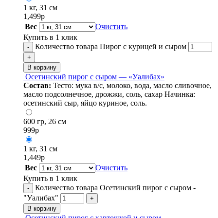
1 кг, 31 см
1,499
р
Вес
Очистить
Купить в 1 клик
Количество товара Пирог с курицей и сыром
-
+
В корзину
Осетинский пирог с сыром — «Уалибах»
Состав:
Тесто: мука в/с, молоко, вода, масло сливочное,
масло подсолнечное, дрожжи, соль, сахар Начинка:
осетинский сыр, яйцо куриное, соль.
600 гр, 26 см
999
р
1 кг, 31 см
1,449
р
Вес
Очистить
Купить в 1 клик
Количество товара Осетинский пирог с сыром -
-
"Уалибах"
+
В корзину
Осетинский пирог с картошкой и сыром