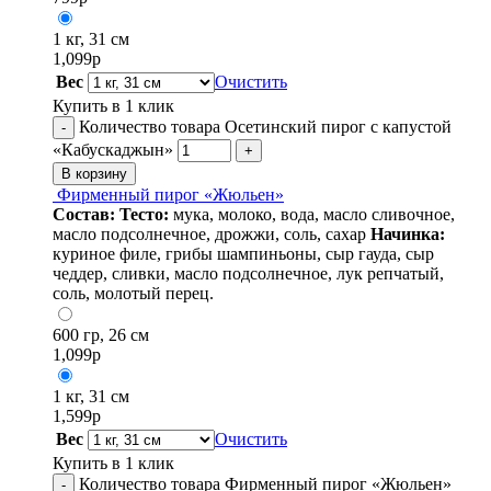
1 кг, 31 см
1,099
р
Вес
Очистить
Купить в 1 клик
Количество товара Осетинский пирог с капустой
-
«Кабускаджын»
+
В корзину
Фирменный пирог «Жюльен»
Состав:
Тесто:
мука, молоко, вода, масло сливочное,
масло подсолнечное, дрожжи, соль, сахар
Начинка:
куриное филе, грибы шампиньоны, сыр гауда, сыр
чеддер, сливки, масло подсолнечное, лук репчатый,
соль, молотый перец.
600 гр, 26 см
1,099
р
1 кг, 31 см
1,599
р
Вес
Очистить
Купить в 1 клик
Количество товара Фирменный пирог «Жюльен»
-