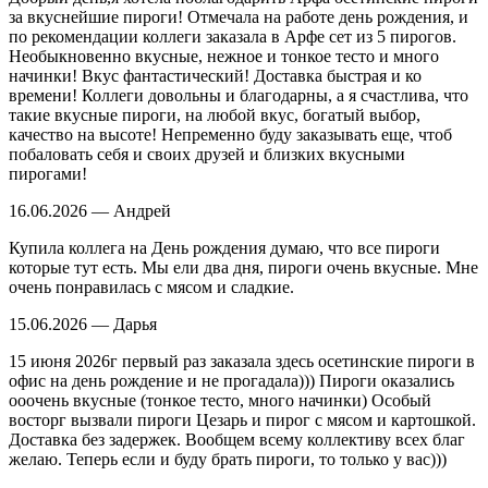
за вкуснейшие пироги! Отмечала на работе день рождения, и
по рекомендации коллеги заказала в Арфе сет из 5 пирогов.
Необыкновенно вкусные, нежное и тонкое тесто и много
начинки! Вкус фантастический! Доставка быстрая и ко
времени! Коллеги довольны и благодарны, а я счастлива, что
такие вкусные пироги, на любой вкус, богатый выбор,
качество на высоте! Непременно буду заказывать еще, чтоб
побаловать себя и своих друзей и близких вкусными
пирогами!
16.06.2026 — Андрей
Купила коллега на День рождения думаю, что все пироги
которые тут есть. Мы ели два дня, пироги очень вкусные. Мне
очень понравилась с мясом и сладкие.
15.06.2026 — Дарья
15 июня 2026г первый раз заказала здесь осетинские пироги в
офис на день рождение и не прогадала))) Пироги оказались
ооочень вкусные (тонкое тесто, много начинки) Особый
восторг вызвали пироги Цезарь и пирог с мясом и картошкой.
Доставка без задержек. Вообщем всему коллективу всех благ
желаю. Теперь если и буду брать пироги, то только у вас)))