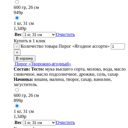
600 гр, 26 см
949
р
1 кг, 31 см
1,349
р
Вес
Очистить
Купить в 1 клик
Количество товара Пирог «Ягодное ассорти»
-
+
В корзину
Пирог «Творожно-ягодный»
Состав:
Тесто:
мука высшего сорта, молоко, вода, масло
сливочное, масло подсолнечное, дрожжи, соль, сахар
Начинка:
вишня, малина, творог, сахар, ванилин,
загуститель.
600 гр, 26 см
899
р
1 кг, 31 см
1,349
р
Вес
Очистить