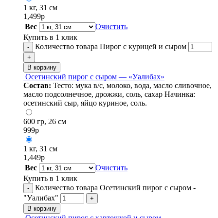
1 кг, 31 см
1,499
р
Вес
Очистить
Купить в 1 клик
Количество товара Пирог с курицей и сыром
-
+
В корзину
Осетинский пирог с сыром — «Уалибах»
Состав:
Тесто: мука в/с, молоко, вода, масло сливочное,
масло подсолнечное, дрожжи, соль, сахар Начинка:
осетинский сыр, яйцо куриное, соль.
600 гр, 26 см
999
р
1 кг, 31 см
1,449
р
Вес
Очистить
Купить в 1 клик
Количество товара Осетинский пирог с сыром -
-
"Уалибах"
+
В корзину
Осетинский пирог с картошкой и сыром