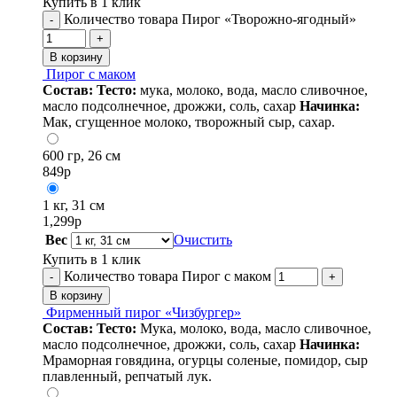
Купить в 1 клик
Количество товара Пирог «Творожно-ягодный»
-
+
В корзину
Пирог с маком
Состав:
Тесто:
мука, молоко, вода, масло сливочное,
масло подсолнечное, дрожжи, соль, сахар
Начинка:
Мак, сгущенное молоко, творожный сыр, сахар.
600 гр, 26 см
849
р
1 кг, 31 см
1,299
р
Вес
Очистить
Купить в 1 клик
Количество товара Пирог с маком
-
+
В корзину
Фирменный пирог «Чизбургер»
Состав:
Тесто:
Мука, молоко, вода, масло сливочное,
масло подсолнечное, дрожжи, соль, сахар
Начинка:
Мраморная говядина, огурцы соленые, помидор, сыр
плавленный, репчатый лук.