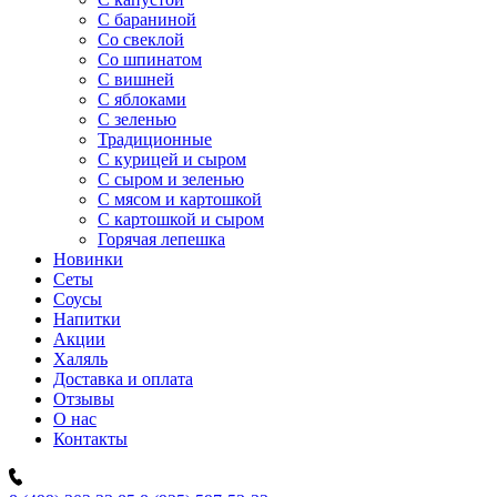
C бараниной
Со свеклой
Со шпинатом
С вишней
С яблоками
С зеленью
Традиционные
С курицей и сыром
С сыром и зеленью
С мясом и картошкой
С картошкой и сыром
Горячая лепешка
Новинки
Сеты
Соусы
Напитки
Акции
Халяль
Доставка и оплата
Отзывы
О нас
Контакты