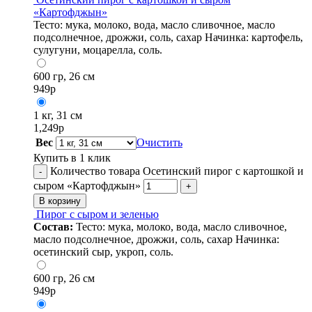
«Картофджын»
Тесто: мука, молоко, вода, масло сливочное, масло
подсолнечное, дрожжи, соль, сахар Начинка: картофель,
сулугуни, моцарелла, соль.
600 гр, 26 см
949
р
1 кг, 31 см
1,249
р
Вес
Очистить
Купить в 1 клик
Количество товара Осетинский пирог с картошкой и
-
сыром «Картофджын»
+
В корзину
Пирог с сыром и зеленью
Состав:
Тесто: мука, молоко, вода, масло сливочное,
масло подсолнечное, дрожжи, соль, сахар Начинка:
осетинский сыр, укроп, соль.
600 гр, 26 см
949
р