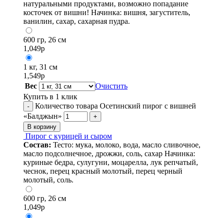
натуральными продуктами, возможно попадание
косточек от вишни! Начинка: вишня, загуститель,
ванилин, сахар, сахарная пудра.
600 гр, 26 см
1,049
р
1 кг, 31 см
1,549
р
Вес
Очистить
Купить в 1 клик
Количество товара Осетинский пирог с вишней
-
«Балджын»
+
В корзину
Пирог с курицей и сыром
Состав:
Тесто: мука, молоко, вода, масло сливочное,
масло подсолнечное, дрожжи, соль, сахар Начинка:
куриные бедра, сулугуни, моцарелла, лук репчатый,
чеснок, перец красный молотый, перец черный
молотый, соль.
600 гр, 26 см
1,049
р