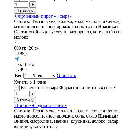
+
В корзину
Фирменный пирог «4 сыра»
Состав:
Тесто:
мука, молоко, вода, масло сливочное,
масло подсолнечное, дрожжи, соль, сахар
Начинка:
Осетинский сыр, сулугуни, моцарелла, копченый сыр,
молоко
600 гр, 26 см
1,199
р
1 кг, 31 см
1,799
р
Вес
Очистить
Купить в 1 клик
Количество товара Фирменный пирог «4 сыра»
-
+
В корзину
Пирог «Ягодное ассорти»
Состав:
Тесто:
мука, молоко, вода, масло сливочное,
масло подсолнечное, дрожжи, соль, сахар
Начинка:
Вишня, смородина, малина, клубника, яблоко, сахар,
ванилин, загуститель.