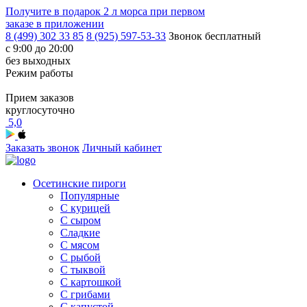
Получите в подарок
2 л морса
при первом
заказе в приложении
8 (499) 302 33 85
8 (925) 597-53-33
Звонок бесплатный
с 9:00 до 20:00
без выходных
Режим работы
Прием заказов
круглосуточно
5,0
Заказать звонок
Личный кабинет
Осетинские пироги
Популярные
С курицей
С сыром
Сладкие
С мясом
С рыбой
С тыквой
С картошкой
С грибами
С капустой