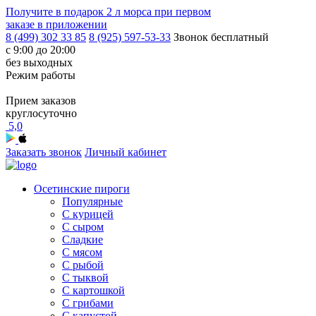
Получите в подарок
2 л морса
при первом
заказе в приложении
8 (499) 302 33 85
8 (925) 597-53-33
Звонок бесплатный
с 9:00 до 20:00
без выходных
Режим работы
Прием заказов
круглосуточно
5,0
Заказать звонок
Личный кабинет
Осетинские пироги
Популярные
С курицей
С сыром
Сладкие
С мясом
С рыбой
С тыквой
С картошкой
С грибами
С капустой