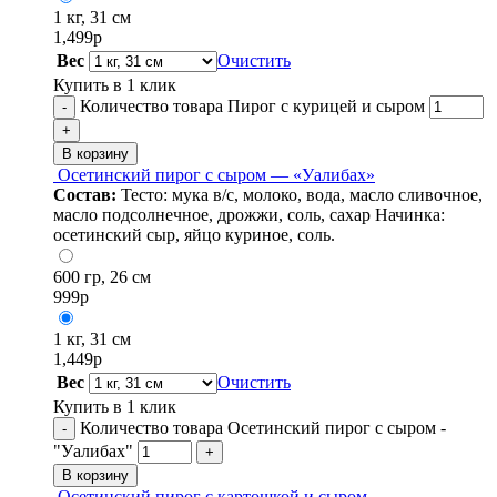
1 кг, 31 см
1,499
р
Вес
Очистить
Купить в 1 клик
Количество товара Пирог с курицей и сыром
-
+
В корзину
Осетинский пирог с сыром — «Уалибах»
Состав:
Тесто: мука в/с, молоко, вода, масло сливочное,
масло подсолнечное, дрожжи, соль, сахар Начинка:
осетинский сыр, яйцо куриное, соль.
600 гр, 26 см
999
р
1 кг, 31 см
1,449
р
Вес
Очистить
Купить в 1 клик
Количество товара Осетинский пирог с сыром -
-
"Уалибах"
+
В корзину
Осетинский пирог с картошкой и сыром