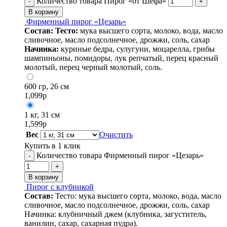
Количество товара Пирог «от Шефа»
-
+
В корзину
Фирменный пирог «Цезарь»
Состав:
Тесто:
мука высшего сорта, молоко, вода, масло
сливочное, масло подсолнечное, дрожжи, соль, сахар
Начинка:
куриные бедра, сулугуни, моцарелла, грибы
шампиньоны, помидоры, лук репчатый, перец красный
молотый, перец черный молотый, соль.
600 гр, 26 см
1,099
р
1 кг, 31 см
1,599
р
Вес
Очистить
Купить в 1 клик
Количество товара Фирменный пирог «Цезарь»
-
+
В корзину
Пирог с клубникой
Состав:
Тесто: мука высшего сорта, молоко, вода, масло
сливочное, масло подсолнечное, дрожжи, соль, сахар
Начинка: клубничный джем (клубника, загуститель,
ванилин, сахар, сахарная пудра).