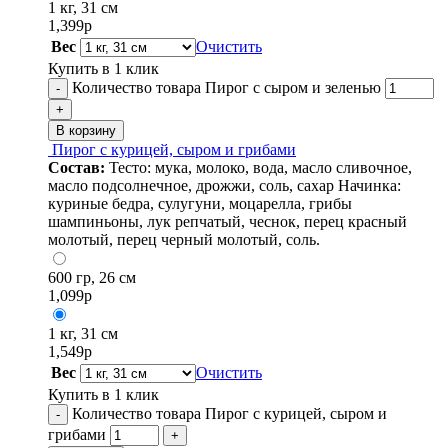
1 кг, 31 см
1,399
р
Вес
Очистить
Купить в 1 клик
Количество товара Пирог с сыром и зеленью
-
+
В корзину
Пирог с курицей, сыром и грибами
Состав:
Тесто: мука, молоко, вода, масло сливочное,
масло подсолнечное, дрожжи, соль, сахар Начинка:
куриные бедра, сулугуни, моцарелла, грибы
шампиньоны, лук репчатый, чеснок, перец красный
молотый, перец черный молотый, соль.
600 гр, 26 см
1,099
р
1 кг, 31 см
1,549
р
Вес
Очистить
Купить в 1 клик
Количество товара Пирог с курицей, сыром и
-
грибами
+