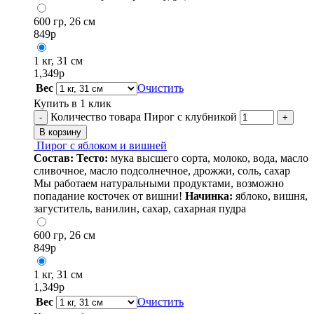
600 гр, 26 см
849
р
1 кг, 31 см
1,349
р
Вес
Очистить
Купить в 1 клик
Количество товара Пирог с клубникой
-
+
В корзину
Пирог с яблоком и вишней
Состав:
Тесто:
мука высшего сорта, молоко, вода, масло
сливочное, масло подсолнечное, дрожжи, соль, сахар
Мы работаем натуральными продуктами, возможно
попадание косточек от вишни!
Начинка:
яблоко, вишня,
загуститель, ванилин, сахар, сахарная пудра
600 гр, 26 см
849
р
1 кг, 31 см
1,349
р
Вес
Очистить