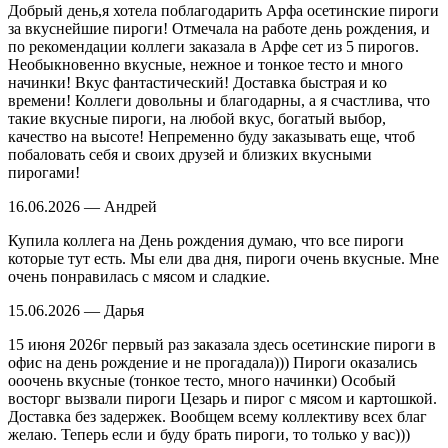
Добрый день,я хотела поблагодарить Арфа осетинские пироги
за вкуснейшие пироги! Отмечала на работе день рождения, и
по рекомендации коллеги заказала в Арфе сет из 5 пирогов.
Необыкновенно вкусные, нежное и тонкое тесто и много
начинки! Вкус фантастический! Доставка быстрая и ко
времени! Коллеги довольны и благодарны, а я счастлива, что
такие вкусные пироги, на любой вкус, богатый выбор,
качество на высоте! Непременно буду заказывать еще, чтоб
побаловать себя и своих друзей и близких вкусными
пирогами!
16.06.2026 — Андрей
Купила коллега на День рождения думаю, что все пироги
которые тут есть. Мы ели два дня, пироги очень вкусные. Мне
очень понравилась с мясом и сладкие.
15.06.2026 — Дарья
15 июня 2026г первый раз заказала здесь осетинские пироги в
офис на день рождение и не прогадала))) Пироги оказались
ооочень вкусные (тонкое тесто, много начинки) Особый
восторг вызвали пироги Цезарь и пирог с мясом и картошкой.
Доставка без задержек. Вообщем всему коллективу всех благ
желаю. Теперь если и буду брать пироги, то только у вас)))