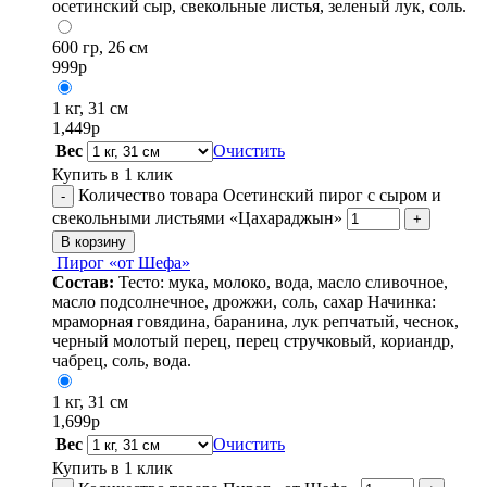
осетинский сыр, свекольные листья, зеленый лук, соль.
600 гр, 26 см
999
р
1 кг, 31 см
1,449
р
Вес
Очистить
Купить в 1 клик
Количество товара Осетинский пирог с сыром и
-
свекольными листьями «Цахараджын»
+
В корзину
Пирог «от Шефа»
Состав:
Тесто: мука, молоко, вода, масло сливочное,
масло подсолнечное, дрожжи, соль, сахар Начинка:
мраморная говядина, баранина, лук репчатый, чеснок,
черный молотый перец, перец стручковый, кориандр,
чабрец, соль, вода.
1 кг, 31 см
1,699
р
Вес
Очистить
Купить в 1 клик