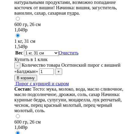
натуральными продуктами, возможно попадание
косточек от вишни! Начинка: вишня, загуститель,
ванилин, сахар, сахарная пудра.
600 гр, 26 см
1,049
р
1 кг, 31 см
1,549
р
Вес
Очистить
Купить в 1 клик
Количество товара Осетинский пирог с вишней
-
«Балджын»
+
В корзину
Пирог с курицей и сыром
Состав:
Тесто: мука, молоко, вода, масло сливочное,
масло подсолнечное, дрожжи, соль, сахар Начинка:
куриные бедра, сулугуни, моцарелла, лук репчатый,
чеснок, перец красный молотый, перец черный
молотый, соль.
600 гр, 26 см
1,049
р