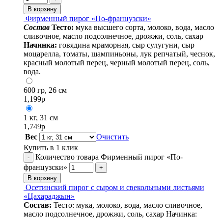
В корзину
Фирменный пирог «По-французски»
Cостав
Тесто:
мука высшего сорта, молоко, вода, масло
сливочное, масло подсолнечное, дрожжи, соль, сахар
Начинка:
говядина мраморная, сыр сулугуни, сыр
моцарелла, томаты, шампиньоны, лук репчатый, чеснок,
красный молотый перец, черный молотый перец, соль,
вода.
600 гр, 26 см
1,199
р
1 кг, 31 см
1,749
р
Вес
Очистить
Купить в 1 клик
Количество товара Фирменный пирог «По-
-
французски»
+
В корзину
Осетинский пирог с сыром и свекольными листьями
«Цахараджын»
Состав:
Тесто: мука, молоко, вода, масло сливочное,
масло подсолнечное, дрожжи, соль, сахар Начинка: