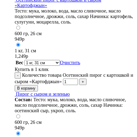
«Картофджын»
Тесто: мука, молоко, вода, масло сливочное, масло
подсолнечное, дрожжи, соль, сахар Начинка: картофель,
сулугуни, моцарелла, соль.
600 гр, 26 см
949
р
1 кг, 31 см
1,249
р
Вес
Очистить
Купить в 1 клик
Количество товара Осетинский пирог с картошкой и
-
сыром «Картофджын»
+
В корзину
Пирог с сыром и зеленью
Состав:
Тесто: мука, молоко, вода, масло сливочное,
масло подсолнечное, дрожжи, соль, сахар Начинка:
осетинский сыр, укроп, соль.
600 гр, 26 см
949
р