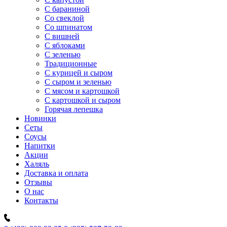
C бараниной
Со свеклой
Со шпинатом
С вишней
С яблоками
С зеленью
Традиционные
С курицей и сыром
С сыром и зеленью
С мясом и картошкой
С картошкой и сыром
Горячая лепешка
Новинки
Сеты
Соусы
Напитки
Акции
Халяль
Доставка и оплата
Отзывы
О нас
Контакты