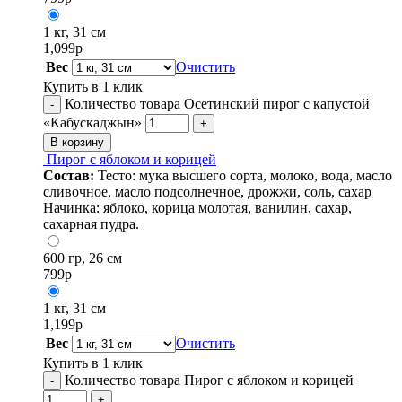
1 кг, 31 см
1,099
р
Вес
Очистить
Купить в 1 клик
Количество товара Осетинский пирог с капустой
-
«Кабускаджын»
+
В корзину
Пирог с яблоком и корицей
Состав:
Тесто: мука высшего сорта, молоко, вода, масло
сливочное, масло подсолнечное, дрожжи, соль, сахар
Начинка: яблоко, корица молотая, ванилин, сахар,
сахарная пудра.
600 гр, 26 см
799
р
1 кг, 31 см
1,199
р
Вес
Очистить
Купить в 1 клик
Количество товара Пирог с яблоком и корицей
-
+