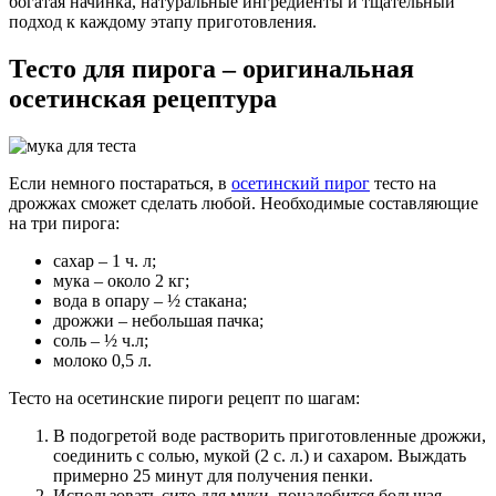
богатая начинка, натуральные ингредиенты и тщательный
подход к каждому этапу приготовления.
Тесто для пирога – оригинальная
осетинская рецептура
Если немного постараться, в
осетинский пирог
тесто на
дрожжах сможет сделать любой. Необходимые составляющие
на три пирога:
сахар – 1 ч. л;
мука – около 2 кг;
вода в опару – ½ стакана;
дрожжи – небольшая пачка;
соль – ½ ч.л;
молоко 0,5 л.
Тесто на осетинские пироги рецепт по шагам:
В подогретой воде растворить приготовленные дрожжи,
соединить с солью, мукой (2 с. л.) и сахаром. Выждать
примерно 25 минут для получения пенки.
Использовать сито для муки, понадобится большая