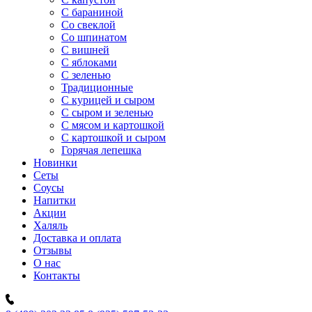
C бараниной
Со свеклой
Со шпинатом
С вишней
С яблоками
С зеленью
Традиционные
С курицей и сыром
С сыром и зеленью
С мясом и картошкой
С картошкой и сыром
Горячая лепешка
Новинки
Сеты
Соусы
Напитки
Акции
Халяль
Доставка и оплата
Отзывы
О нас
Контакты