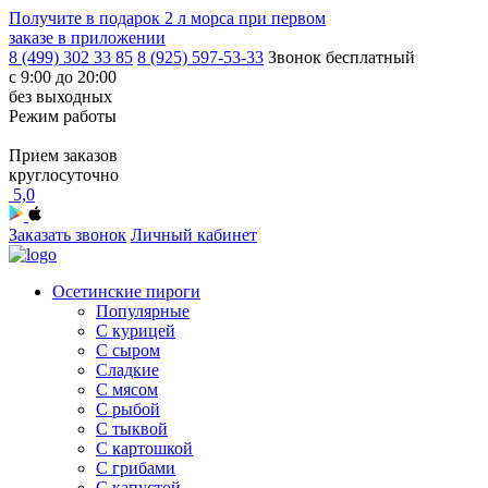
Получите в подарок
2 л морса
при первом
заказе в приложении
8 (499) 302 33 85
8 (925) 597-53-33
Звонок бесплатный
с 9:00 до 20:00
без выходных
Режим работы
Прием заказов
круглосуточно
5,0
Заказать звонок
Личный кабинет
Осетинские пироги
Популярные
С курицей
С сыром
Сладкие
С мясом
С рыбой
С тыквой
С картошкой
С грибами
С капустой