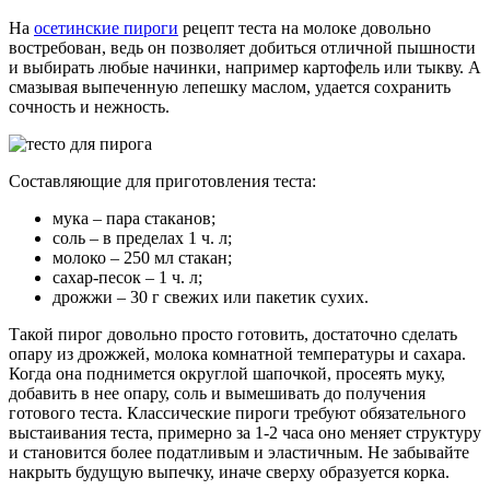
На
осетинские пироги
рецепт теста на молоке довольно
востребован, ведь он позволяет добиться отличной пышности
и выбирать любые начинки, например картофель или тыкву. А
смазывая выпеченную лепешку маслом, удается сохранить
сочность и нежность.
Составляющие для приготовления теста:
мука – пара стаканов;
соль – в пределах 1 ч. л;
молоко – 250 мл стакан;
сахар-песок – 1 ч. л;
дрожжи – 30 г свежих или пакетик сухих.
Такой пирог довольно просто готовить, достаточно сделать
опару из дрожжей, молока комнатной температуры и сахара.
Когда она поднимется округлой шапочкой, просеять муку,
добавить в нее опару, соль и вымешивать до получения
готового теста. Классические пироги требуют обязательного
выстаивания теста, примерно за 1-2 часа оно меняет структуру
и становится более податливым и эластичным. Не забывайте
накрыть будущую выпечку, иначе сверху образуется корка.