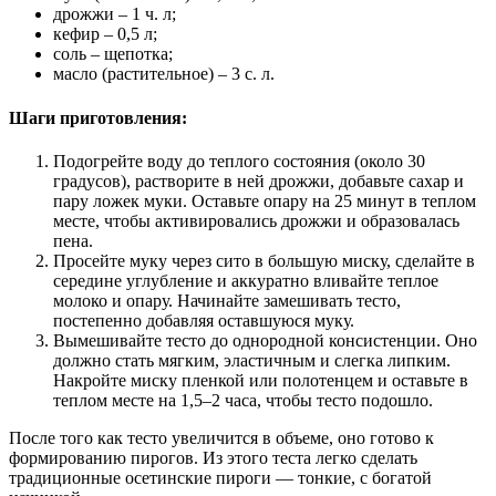
дрожжи – 1 ч. л;
кефир – 0,5 л;
соль – щепотка;
масло (растительное) – 3 с. л.
Шаги приготовления:
Подогрейте воду до теплого состояния (около 30
градусов), растворите в ней дрожжи, добавьте сахар и
пару ложек муки. Оставьте опару на 25 минут в теплом
месте, чтобы активировались дрожжи и образовалась
пена.
Просейте муку через сито в большую миску, сделайте в
середине углубление и аккуратно вливайте теплое
молоко и опару. Начинайте замешивать тесто,
постепенно добавляя оставшуюся муку.
Вымешивайте тесто до однородной консистенции. Оно
должно стать мягким, эластичным и слегка липким.
Накройте миску пленкой или полотенцем и оставьте в
теплом месте на 1,5–2 часа, чтобы тесто подошло.
После того как тесто увеличится в объеме, оно готово к
формированию пирогов. Из этого теста легко сделать
традиционные осетинские пироги — тонкие, с богатой