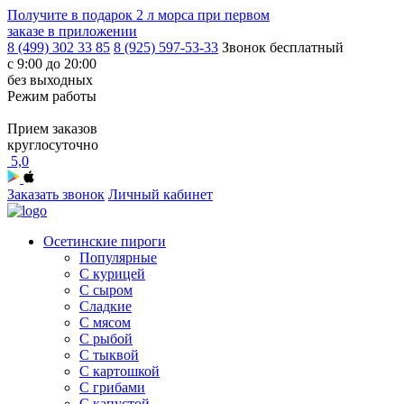
Получите в подарок
2 л морса
при первом
заказе в приложении
8 (499) 302 33 85
8 (925) 597-53-33
Звонок бесплатный
с 9:00 до 20:00
без выходных
Режим работы
Прием заказов
круглосуточно
5,0
Заказать звонок
Личный кабинет
Осетинские пироги
Популярные
С курицей
С сыром
Сладкие
С мясом
С рыбой
С тыквой
С картошкой
С грибами
С капустой