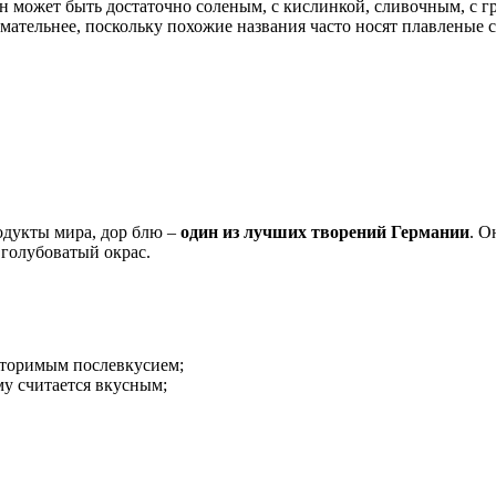
он может быть достаточно соленым, с кислинкой, сливочным, с 
имательнее, поскольку похожие названия часто носят плавленые 
одукты мира, дор блю –
один из лучших творений Германии
. О
 голубоватый окрас.
вторимым послевкусием;
му считается вкусным;