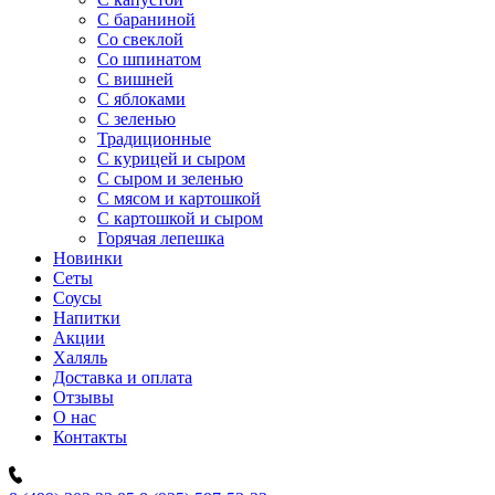
C бараниной
Со свеклой
Со шпинатом
С вишней
С яблоками
С зеленью
Традиционные
С курицей и сыром
С сыром и зеленью
С мясом и картошкой
С картошкой и сыром
Горячая лепешка
Новинки
Сеты
Соусы
Напитки
Акции
Халяль
Доставка и оплата
Отзывы
О нас
Контакты