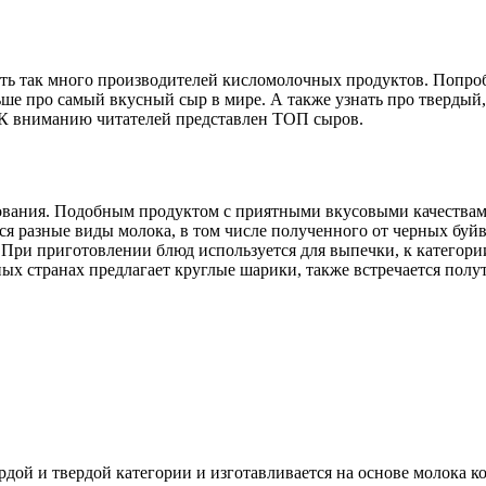
есть так много производителей кисломолочных продуктов. Попро
ьше про самый вкусный сыр в мире. А также узнать про твердый,
. К вниманию читателей представлен ТОП сыров.
вания. Подобным продуктом с приятными вкусовыми качествами 
ься разные виды молока, в том числе полученного от черных бу
. При приготовлении блюд используется для выпечки, к категор
ных странах предлагает круглые шарики, также встречается полу
рдой и твердой категории и изготавливается на основе молока 