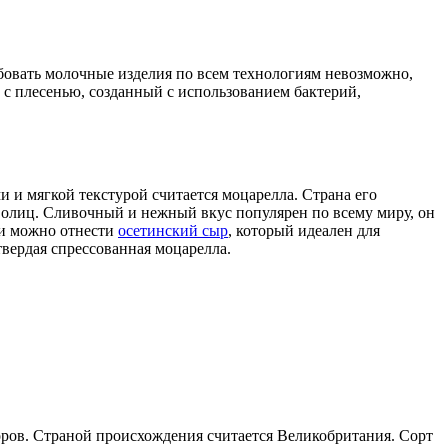
бовать молочные изделия по всем технологиям невозможно,
 с плесенью, созданный с использованием бактерий,
и мягкой текстурой считается моцарелла. Страна его
йволиц. Сливочный и нежный вкус популярен по всему миру, он
ии можно отнести
осетинский сыр
, который идеален для
твердая спрессованная моцарелла.
коров. Страной происхождения считается Великобритания. Сорт