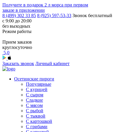
Получите в подарок
2 л морса
при первом
заказе в приложении
8 (499) 302 33 85
8 (925) 597-53-33
Звонок бесплатный
с 9:00 до 20:00
без выходных
Режим работы
Прием заказов
круглосуточно
5,0
Заказать звонок
Личный кабинет
Осетинские пироги
Популярные
С курицей
С сыром
Сладкие
С мясом
С рыбой
С тыквой
С картошкой
С грибами
С капустой