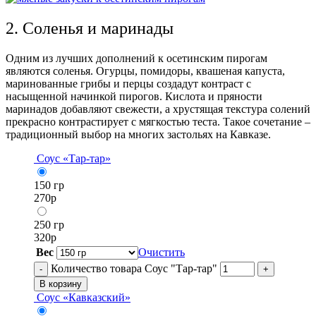
2. Соленья и маринады
Одним из лучших дополнений к осетинским пирогам
являются соленья. Огурцы, помидоры, квашеная капуста,
маринованные грибы и перцы создадут контраст с
насыщенной начинкой пирогов. Кислота и пряности
маринадов добавляют свежести, а хрустящая текстура солений
прекрасно контрастирует с мягкостью теста. Такое сочетание –
традиционный выбор на многих застольях на Кавказе.
Соус «Тар-тар»
150 гр
270
р
250 гр
320
р
Вес
Очистить
Количество товара Соус "Тар-тар"
-
+
В корзину
Соус «Кавказский»