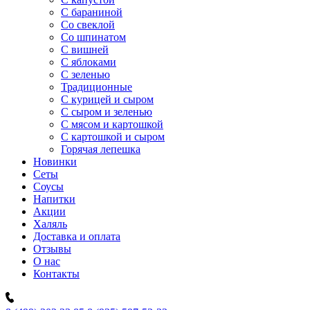
C бараниной
Со свеклой
Со шпинатом
С вишней
С яблоками
С зеленью
Традиционные
С курицей и сыром
С сыром и зеленью
С мясом и картошкой
С картошкой и сыром
Горячая лепешка
Новинки
Сеты
Соусы
Напитки
Акции
Халяль
Доставка и оплата
Отзывы
О нас
Контакты