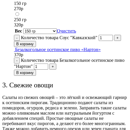
150 гр
270
р
250 гр
320
р
Вес
Очистить
Количество товара Соус "Кавказский"
-
+
В корзину
Безалкогольное осетинское пиво «Нартон»
370
р
Количество товара Безалкогольное осетинское пиво
-
"Нартон"
+
В корзину
3. Свежие овощи
Салаты из свежих овощей – это лёгкий и освежающий гарнир
к осетинским пирогам. Традиционно подают салаты из
помидоров, огурцов, редиса и зелени. Заправить такие салаты
можно оливковым маслом или натуральным йогуртом с
добавлением специй. Простые овощные салаты не
перебивают вкус пирогов, а делают его более многогранным.
Также можно добавить немного орехов или зерен граната для