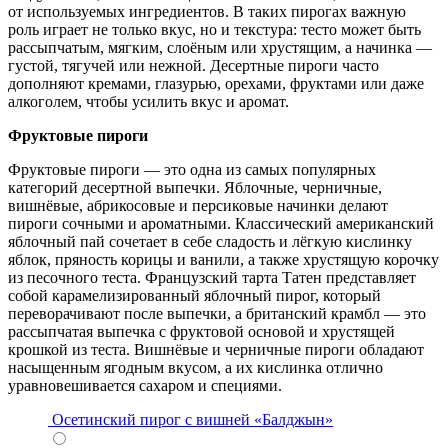
от используемых ингредиентов. В таких пирогах важную
роль играет не только вкус, но и текстура: тесто может быть
рассыпчатым, мягким, слоёным или хрустящим, а начинка —
густой, тягучей или нежной. Десертные пироги часто
дополняют кремами, глазурью, орехами, фруктами или даже
алкоголем, чтобы усилить вкус и аромат.
Фруктовые пироги
Фруктовые пироги — это одна из самых популярных
категорий десертной выпечки. Яблочные, черничные,
вишнёвые, абрикосовые и персиковые начинки делают
пироги сочными и ароматными. Классический американский
яблочный пай сочетает в себе сладость и лёгкую кислинку
яблок, пряность корицы и ванили, а также хрустящую корочку
из песочного теста. Французский тарта Татен представляет
собой карамелизированный яблочный пирог, который
переворачивают после выпечки, а британский крамбл — это
рассыпчатая выпечка с фруктовой основой и хрустящей
крошкой из теста. Вишнёвые и черничные пироги обладают
насыщенным ягодным вкусом, а их кислинка отлично
уравновешивается сахаром и специями.
Осетинский пирог с вишней «Балджын»