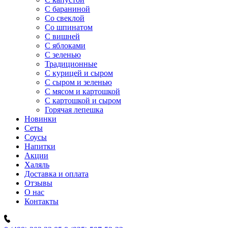
C бараниной
Со свеклой
Со шпинатом
С вишней
С яблоками
С зеленью
Традиционные
С курицей и сыром
С сыром и зеленью
С мясом и картошкой
С картошкой и сыром
Горячая лепешка
Новинки
Сеты
Соусы
Напитки
Акции
Халяль
Доставка и оплата
Отзывы
О нас
Контакты