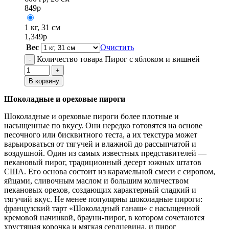
849
р
1 кг, 31 см
1,349
р
Вес
Очистить
Количество товара Пирог с яблоком и вишней
-
+
В корзину
Шоколадные и ореховые пироги
Шоколадные и ореховые пироги более плотные и
насыщенные по вкусу. Они нередко готовятся на основе
песочного или бисквитного теста, а их текстура может
варьироваться от тягучей и влажной до рассыпчатой и
воздушной. Один из самых известных представителей —
пекановый пирог, традиционный десерт южных штатов
США. Его основа состоит из карамельной смеси с сиропом,
яйцами, сливочным маслом и большим количеством
пекановых орехов, создающих характерный сладкий и
тягучий вкус. Не менее популярны шоколадные пироги:
французский тарт «Шоколадный ганаш» с насыщенной
кремовой начинкой, брауни-пирог, в котором сочетаются
хрустящая корочка и мягкая сердцевина, и пирог