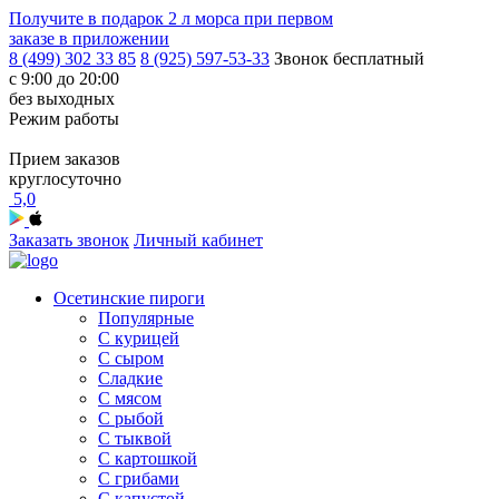
Получите в подарок
2 л морса
при первом
заказе в приложении
8 (499) 302 33 85
8 (925) 597-53-33
Звонок бесплатный
с 9:00 до 20:00
без выходных
Режим работы
Прием заказов
круглосуточно
5,0
Заказать звонок
Личный кабинет
Осетинские пироги
Популярные
С курицей
С сыром
Сладкие
С мясом
С рыбой
С тыквой
С картошкой
С грибами
С капустой