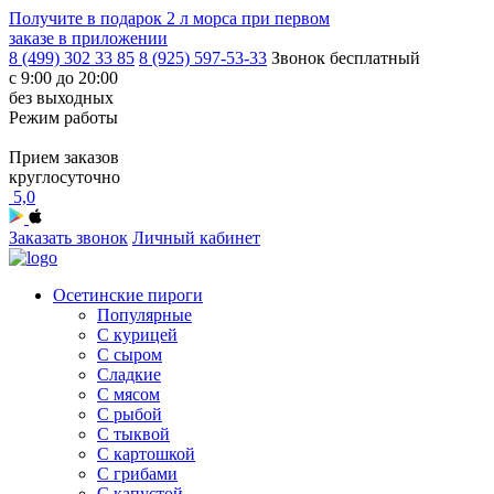
Получите в подарок
2 л морса
при первом
заказе в приложении
8 (499) 302 33 85
8 (925) 597-53-33
Звонок бесплатный
с 9:00 до 20:00
без выходных
Режим работы
Прием заказов
круглосуточно
5,0
Заказать звонок
Личный кабинет
Осетинские пироги
Популярные
С курицей
С сыром
Сладкие
С мясом
С рыбой
С тыквой
С картошкой
С грибами
С капустой