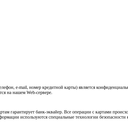
телефон, e-mail, номер кредитной карты) является конфиденциа
тся на нашем Web-сервере.
ам гарантирует банк-эквайер. Все операции с картами происходя
нформации используются специальные технологии безопасности к