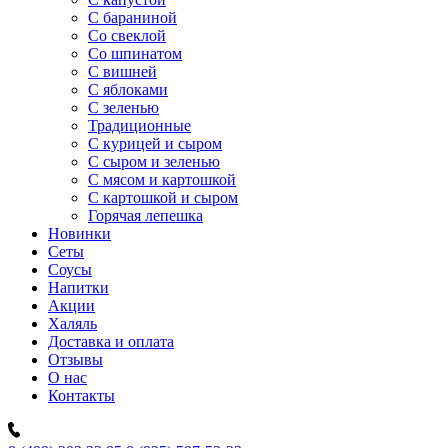
C бараниной
Со свеклой
Со шпинатом
С вишней
С яблоками
С зеленью
Традиционные
С курицей и сыром
С сыром и зеленью
С мясом и картошкой
С картошкой и сыром
Горячая лепешка
Новинки
Сеты
Соусы
Напитки
Акции
Халяль
Доставка и оплата
Отзывы
О нас
Контакты