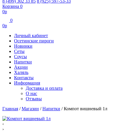
8 (499) 302 33 85
8 (925) 597-53-33
Корзина
0
0
р
0
0
р
Личный кабинет
Осетинские пироги
Новинки
Сеты
Соусы
Напитки
Акции
Халяль
Контакты
Информация
Доставка и оплата
О нас
Отзывы
Главная
/
Магазин
/
Напитки
/
Компот вишневый 1л
‹
›